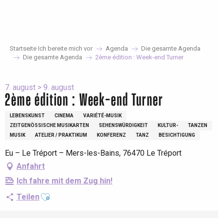
Aller
au
contenu
principal
Startseite Ich bereite mich vor
Agenda
Die gesamte Agenda
Die gesamte Agenda
2ème édition : Week-end Turner
7. august > 9. august
2ème édition : Week-end Turner
LEBENSKUNST
CINEMA
VARIÉTÉ-MUSIK
ZEITGENÖSSISCHE MUSIKARTEN
SEHENSWÜRDIGKEIT
KULTUR-
TANZEN
MUSIK
ATELIER / PRAKTIKUM
KONFERENZ
TANZ
BESICHTIGUNG
Eu – Le Tréport – Mers-les-Bains, 76470 Le Tréport
Anfahrt
Ich fahre mit dem Zug hin!
Ajouter aux favoris
Teilen