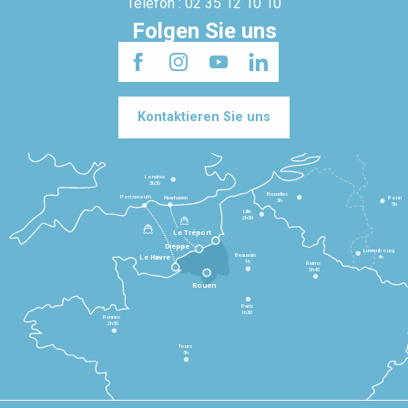
Telefon : 02 35 12 10 10
Folgen Sie uns
Kontaktieren Sie uns
Londres
3h30
Bruxelles
Portsmouth
Newhaven
Bonn
3h
5h
Lille
2h30
Le Tréport
Dieppe
Luxembourg
Beauvais
4h
Le Havre
1h
Reims
2h45
Rouen
Paris
1h30
Rennes
2h30
Tours
3h