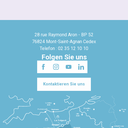
28 rue Raymond Aron - BP 52
76824 Mont-Saint-Agnan Cedex
Telefon : 02 35 12 10 10
Folgen Sie uns
Kontaktieren Sie uns
Londres
3h30
Bruxelles
Portsmouth
Newhaven
Bonn
3h
5h
Lille
2h30
Le Tréport
Dieppe
Luxembourg
Beauvais
4h