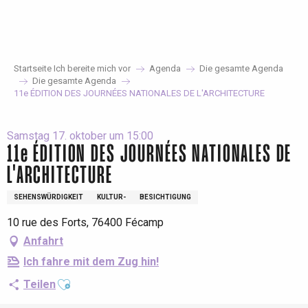
Aller
au
contenu
principal
Startseite Ich bereite mich vor
Agenda
Die gesamte Agenda
Die gesamte Agenda
11e ÉDITION DES JOURNÉES NATIONALES DE L'ARCHITECTURE
Samstag 17. oktober um 15:00
11e ÉDITION DES JOURNÉES NATIONALES DE
L'ARCHITECTURE
SEHENSWÜRDIGKEIT
KULTUR-
BESICHTIGUNG
10 rue des Forts, 76400 Fécamp
Anfahrt
Ich fahre mit dem Zug hin!
Ajouter aux favoris
Teilen