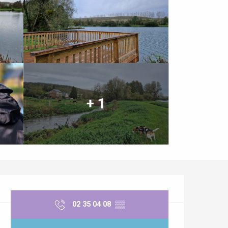
+ 1
Opening hours & contact details
02 35 04 08
▒▒