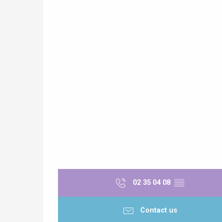
Paris 1h30
e
tay
02 35 04 08
▒▒
Contact us