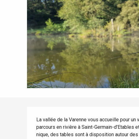
Spring
Best brunches
Train trips
When it rains
Restaurants with a
Cycling holidays
view
With children
Between friends
Le Tr
Eu
Description
Criel-sur-Mer
La vallée de la Varenne vous accueille pour un 
Blangy-s
parcours en rivière à Saint-Germain-d'Etables et
Dieppe
nique, des tables sont à disposition autour des 