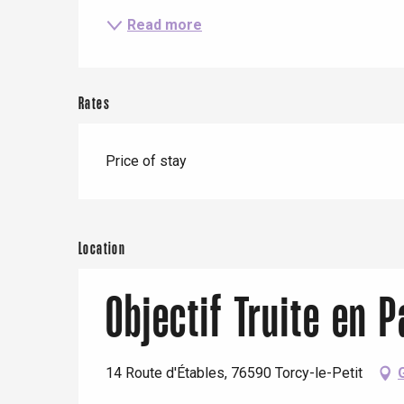
Offranville
Read more
t-Valery-en-Caux
er
Rates
e
Neufchâtel-en-Bray
Doudeville
Price of stay
Val-de-Scie
etot
Forges-les-
Clères
Location
Buchy
en-Seine
Duclair
Objectif Truite en
Rouen
14 Route d'Étables, 76590 Torcy-le-Petit