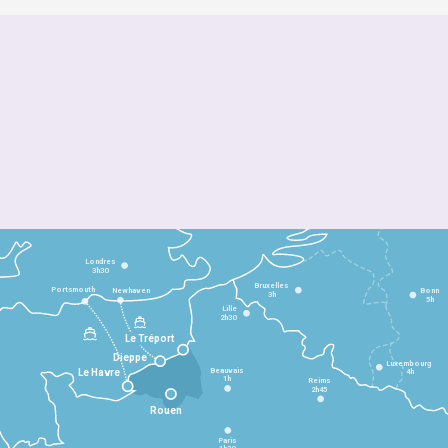
Londres
3h30
Bruxelles
Portsmouth
Newhaven
Bonn
3h
5h
Lille
2h30
Le Tréport
Dieppe
Luxembourg
Beauvais
4h
Le Havre
1h
Reims
2h45
Rouen
Paris