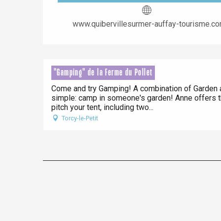
www.quibervillesurmer-auffay-tourisme.c
"Gamping" de la Ferme du Pollet
Come and try Gamping! A combination of Garden a
simple: camp in someone's garden! Anne offers t
pitch your tent, including two...
Torcy-le-Petit