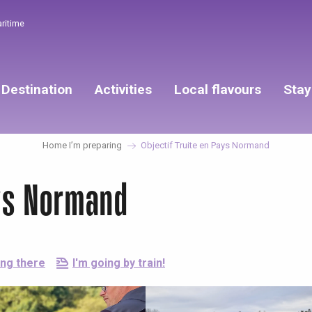
aritime
Destination
Activities
Local flavours
Stay
Home I’m preparing
Objectif Truite en Pays Normand
ays Normand
ing there
I'm going by train!