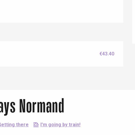
€43.40
Eaux
 Pays Normand
Getting there
I'm going by train!