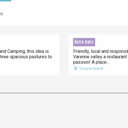
om
Antre Amis
nd Camping, this idea is
Friendly, local and responsi
hree spacious pastures to
Varenne valley a restaurant
passion! A place...
Torcy-le-Grand