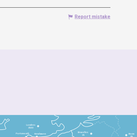
Report mistake
Londres
3h30
Bruxelles
Portsmouth
Newhaven
Bonn
3h
5h