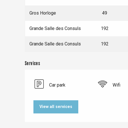
Buchy
en-Seine
Gros Horloge
49
Duclair
Rouen
Grande Salle des Consuls
192
Grande Salle des Consuls
192
Paris 1h30
Services
Car park
Wifi
View all services