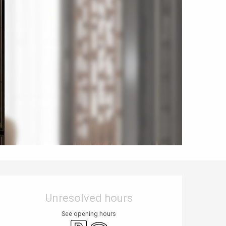
Opening hours & contact details
Unresolved hours
See opening hours
Car park
Wifi