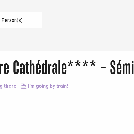
 Person(s)
tre Cathédrale**** - Sémi
ng there
I'm going by train!