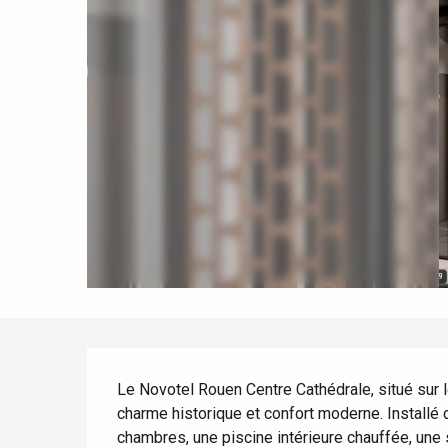
Spring
Best brunches
Train trips
When it rains
Restaurants with a
Cycling holidays
view
With children
Between friends
Description
Le Novotel Rouen Centre Cathédrale, situé sur le
charme historique et confort moderne. Installé 
Le Tr
chambres, une piscine intérieure chauffée, une sa