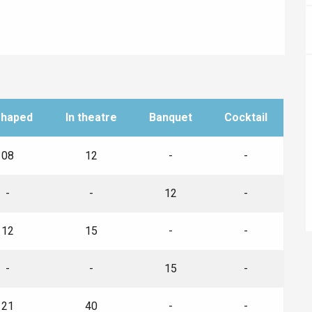
Lille 2h30
ur-Bresle
shaped
In theatre
Banquet
Cocktail
08
12
-
-
-
-
12
-
12
15
-
-
-
-
15
-
Eaux
21
40
-
-