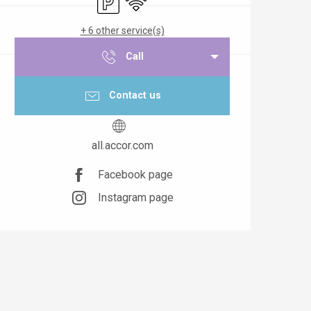
+ 6 other service(s)
Call
Contact us
all.accor.com
Facebook page
Instagram page