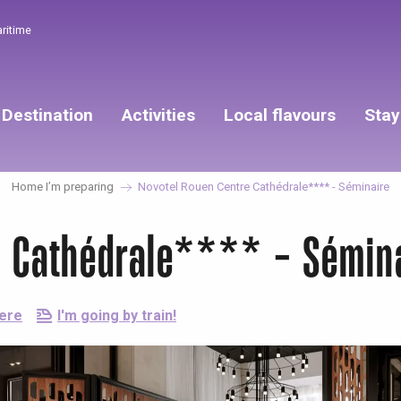
aritime
Destination
Activities
Local flavours
Stay
Home I’m preparing
Novotel Rouen Centre Cathédrale**** - Séminaire
e Cathédrale**** - Sémin
here
I'm going by train!