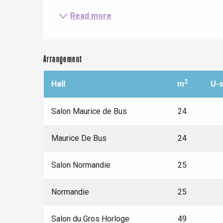
Eu
Read more
Criel-sur-Mer
Arrangement
Blangy-s
Dieppe
2
Hall
m
U-
Offranville
t-Valery-en-Caux
Salon Maurice de Bus
24
er
Maurice De Bus
24
e
Neufchâtel-en-Bray
Salon Normandie
25
Doudeville
Val-de-Scie
Normandie
25
etot
Forges-les-
Clères
Salon du Gros Horloge
49