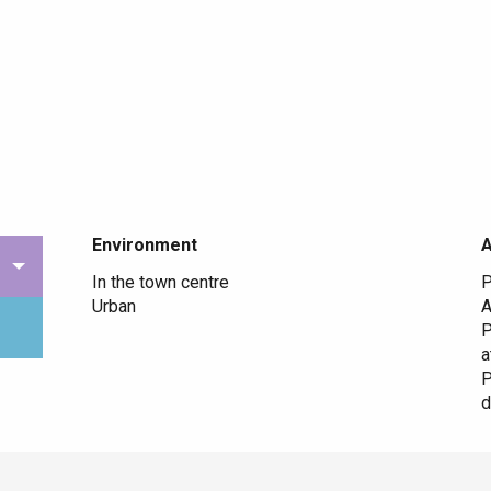
Environment
Environment
In the town centre
P
Urban
A
P
a
P
d