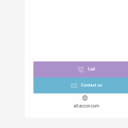
Call
Contact us
all.accor.com