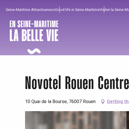
Aller
Seine-Maritime Attractiveness
Good life in Seine-Maritime
Visiter la Seine-M
au
contenu
principal
Novotel Rouen Centr
10 Quai de la Bourse, 76007 Rouen
Getting t
To enjoy
Must-sees
From our region !
All agenda
Trendy places
Seaside breaks