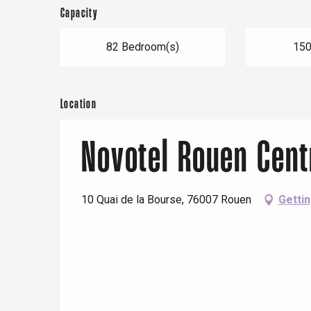
Capacity
82 Bedroom(s)
150
Location
Novotel Rouen Cen
e
tay
10 Quai de la Bourse, 76007 Rouen
Getti