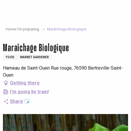
Aller
au
contenu
principal
Home I’m preparing
Maraîchage Biologique
Maraîchage Biologique
FOOD
MARKET GARDENER
Hameau de Saint-Ouen Rue rouge, 76590 Bertreville-Saint-
Ouen
Getting there
I'm going by train!
Ajouter aux favoris
Share