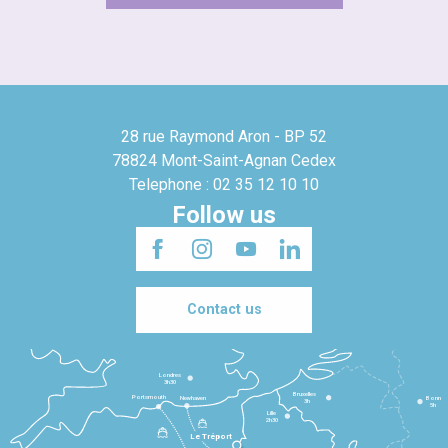
28 rue Raymond Aron - BP 52
78824 Mont-Saint-Agnan Cedex
Telephone : 02 35 12 10 10
Follow us
Contact us
Londres
3h30
Bruxelles
Portsmouth
Newhaven
Bonn
3h
5h
Lille
2h30
Le Tréport