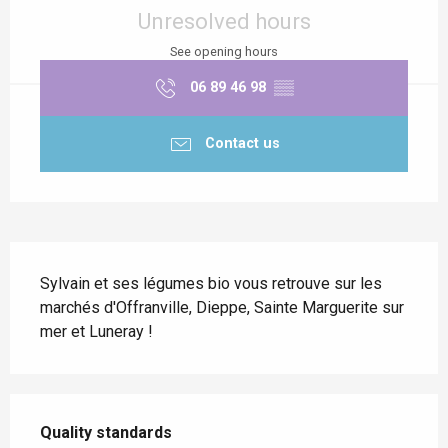
Unresolved hours
See opening hours
06 89 46 98
▒▒
Contact us
Description
Sylvain et ses légumes bio vous retrouve sur les 
marchés d'Offranville, Dieppe, Sainte Marguerite sur 
mer et Luneray !
Services offered
Quality standards
Quality standards