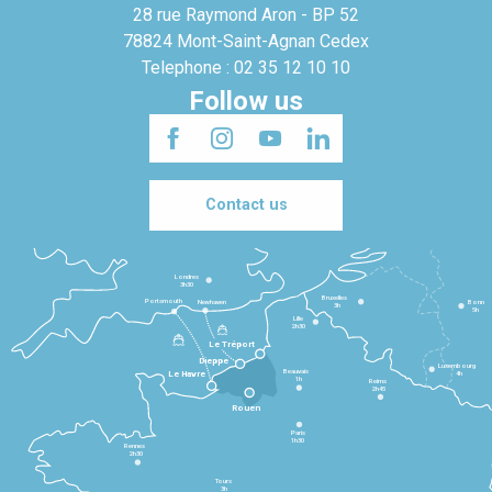
28 rue Raymond Aron - BP 52
78824 Mont-Saint-Agnan Cedex
Telephone : 02 35 12 10 10
Follow us
Contact us
Londres
3h30
Bruxelles
Portsmouth
Newhaven
Bonn
3h
5h
Lille
2h30
Le Tréport
Dieppe
Luxembourg
Beauvais
4h
Le Havre
1h
Reims
2h45
Rouen
Paris
1h30
Rennes
2h30
Tours
3h