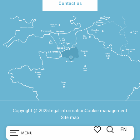
Contact us
Londres
3h30
Bruxelles
Portsmouth
Newhaven
Bonn
3h
5h
Lille
2h30
Le Tréport
Dieppe
Luxembourg
Beauvais
4h
Le Havre
1h
Reims
2h45
Rouen
Paris
1h30
Rennes
2h30
Tours
3h
Copyright @ 2025
Legal information
Cookie management
Site map
EN
MENU
Search
Voir les favoris