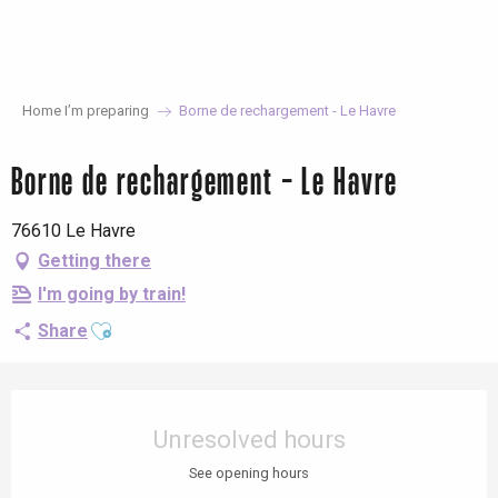
Aller
au
contenu
principal
Home I’m preparing
Borne de rechargement - Le Havre
Borne de rechargement - Le Havre
76610 Le Havre
Getting there
I'm going by train!
Ajouter aux favoris
Share
Opening hours & contact details
Unresolved hours
See opening hours