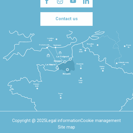
Contact us
Londres
3h30
Bruxelles
Portsmouth
Newhaven
Bonn
3h
5h
Lille
2h30
Le Tréport
Dieppe
Luxembourg
Beauvais
4h
Le Havre
1h
Reims
2h45
Rouen
Paris
1h30
Rennes
2h30
Tours
3h
Copyright @ 2025
Legal information
Cookie management
Site map