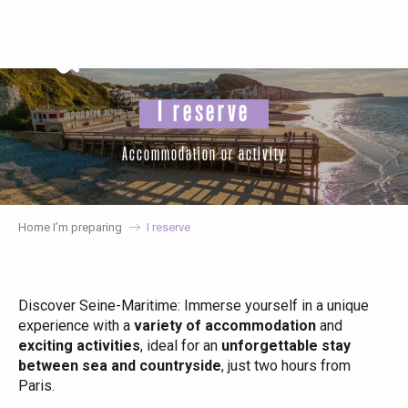
Aller
au
contenu
principal
I reserve
Accommodation or activity
Home I’m preparing
I reserve
Discover Seine-Maritime: Immerse yourself in a unique
experience with a
variety of accommodation
and
exciting activities
, ideal for an
unforgettable stay
between sea and countryside
, just two hours from
Paris.