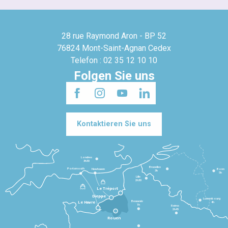
28 rue Raymond Aron - BP 52
76824 Mont-Saint-Agnan Cedex
Telefon : 02 35 12 10 10
Folgen Sie uns
Kontaktieren Sie uns
Londres
3h30
Bruxelles
Portsmouth
Newhaven
Bonn
3h
5h
Lille
2h30
Le Tréport
Dieppe
Luxembourg
Beauvais
4h
Le Havre
1h
Reims
2h45
Rouen