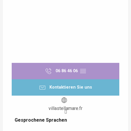
06 86 46 06
▒▒
Kontaktieren Sie uns
villastellamare.fr
Gesprochene Sprachen
Gesprochene Sprachen