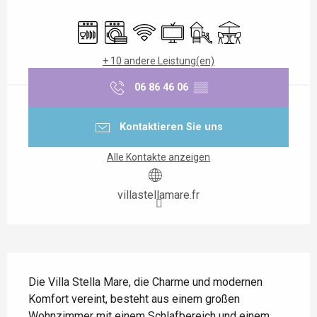
Öffnungszeiten & Kontaktdaten
Geschirrspülmaschine
Waschmaschine
Wi-Fi
Fernsehen
Spiele für Kinder / Spielpl
Terrasse
+ 10 andere Leistung(en)
06 86 46 06
▒▒
Kontaktieren Sie uns
Alle Kontakte anzeigen
villastellamare.fr
Beschreibung
Die Villa Stella Mare, die Charme und modernen 
Komfort vereint, besteht aus einem großen 
Wohnzimmer mit einem Schlafbereich und einem 