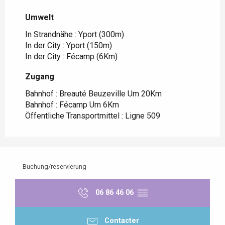
Umwelt
Umwelt
In Strandnähe :
Yport
(300m)
In der City :
Yport
(150m)
In der City :
Fécamp
(6Km)
Zugang
Zugang
Bahnhof : Breauté Beuzeville Um 20Km
Bahnhof : Fécamp Um 6Km
Öffentliche Transportmittel : Ligne 509
Buchung/reservierung
06 86 46 06
▒▒
Contacter