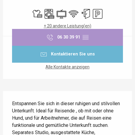
Öffnungszeiten & Kontaktdaten
Bettwäsche und Laken
Waschmaschine
Fernsehen
Wi-Fi
Unabhängiger Eingang
Parkplatz
+ 20 andere Leistung(en)
06 30 39 91
▒▒
Kontaktieren Sie uns
Alle Kontakte anzeigen
Beschreibung
Entspannen Sie sich in dieser ruhigen und stilvollen 
Unterkunft. Ideal für Reisende , ob mit oder ohne 
Hund, und für Arbeitnehmer, die auf Reisen eine 
funktionale und gemütliche Unterkunft suchen. 
Separates Studio, ausgestattete Küche, 