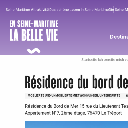
Aller
Seine-Maritime Attraktivität
Das schöne Leben in Seine-Maritime
Die Seine-
au
contenu
principal
Destin
Startseite Ich bereite mich v
Résidence du bord d
MÖBLIERTE UND UNMÖBLIERTE MIETWOHNUNGEN, UNTERKÜNFTE
Résidence du Bord de Mer 15 rue du Lieutenant Tes
Appartement N°7, 2ème étage, 76470 Le Tréport
Um zu profitieren
Unumgänglich
Gut aus der Heimat !