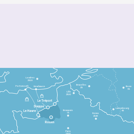
Londres
3h30
Bruxelles
Portsmouth
Newhaven
Bonn
3h
5h
Lille
2h30
Le Tréport
Dieppe
Luxembourg
Beauvais
4h
Le Havre
1h
Reims
2h45
Rouen
Paris
1h30