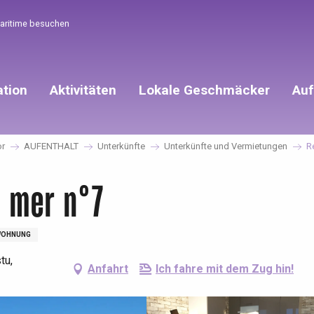
Maritime besuchen
ation
Aktivitäten
Lokale Geschmäcker
Auf
or
AUFENTHALT
Unterkünfte
Unterkünfte und Vermietungen
R
e mer n°7
WOHNUNG
tu,
Anfahrt
Ich fahre mit dem Zug hin!