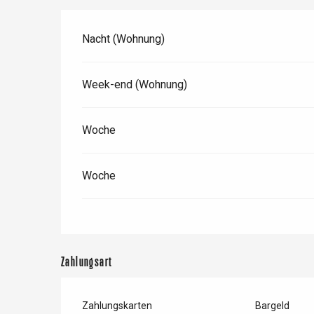
etot
Nacht (Wohnung)
Forges-les-
Clères
Buchy
Week-end (Wohnung)
en-Seine
Duclair
Rouen
Woche
Woche
Paris 1h30
Zahlungsart
Zahlungskarten
Bargeld