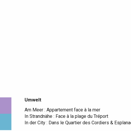
Umwelt
Umwelt
Am Meer :
Appartement face à la mer
In Strandnähe :
Face à la plage du Tréport
In der City :
Dans le Quartier des Cordiers & Esplana