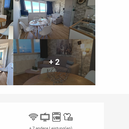
+ 2
Öffnungszeiten & Kontaktdaten
Wi-Fi
Fernsehen
Geschirrspülmaschine
Bettwäsche und Laken
+ 7 andere Leistung(en)