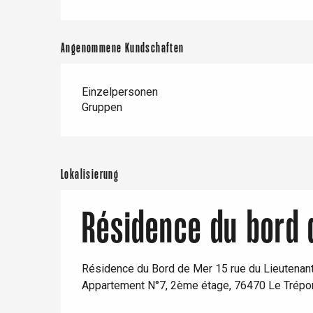
Angenommene Kundschaften
Einzelpersonen
Gruppen
Lokalisierung
Résidence du bord 
 &
alt
Résidence du Bord de Mer 15 rue du Lieutenant
Appartement N°7, 2ème étage, 76470 Le Trépo