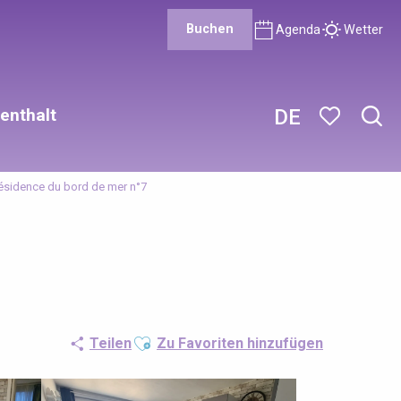
Buchen
Agenda
Wetter
enthalt
DE
Such
Voir les favor
ésidence du bord de mer n°7
Ajouter aux favoris
Teilen
Zu Favoriten hinzufügen