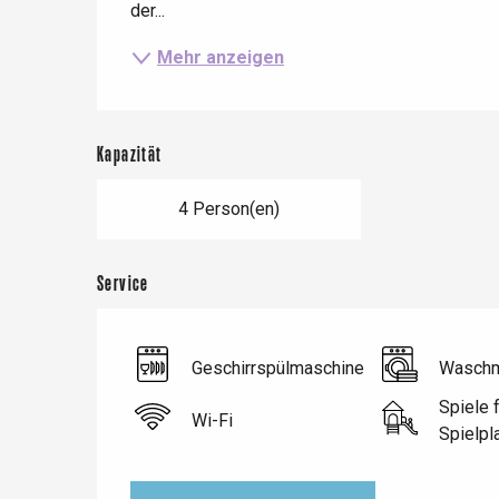
der...
Mehr anzeigen
Kapazität
Le Tr
4 Person(en)
Eu
Service
Criel-sur-Mer
Blangy-s
Dieppe
Geschirrspülmaschine
Waschm
Offranville
Spiele f
Wi-Fi
Spielpl
t-Valery-en-Caux
er