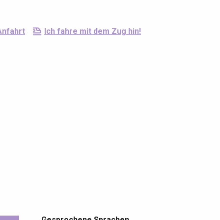
Anfahrt
Ich fahre mit dem Zug hin!
Gesprochene Sprachen
Gesprochene Sprachen