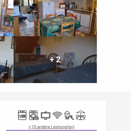
+ 2
Öffnungszeiten & Kontaktdaten
Geschirrspülmaschine
Waschmaschine
Fernsehen
Wi-Fi
Spiele für Kinder / Spielplatz
Terrasse
+ 10 andere Leistung(en)