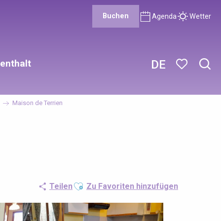
Buchen
Agenda
Wetter
enthalt
DE
Such
Voir les favor
Maison de Terrien
Ajouter aux favoris
Teilen
Zu Favoriten hinzufügen