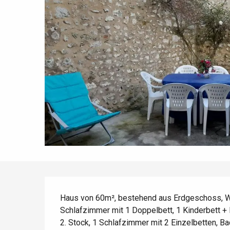
Die gesamte Agenda
Trendige Orte
Aufenthalte am Meer
Frühling
Bester Brunch
Aufenthalte mit dem
Zug
Wenn es regnet
Restaurants mit
Aussicht
Fahrradaufenthalte
Mit den Kindern
Unter Freunden
Beschreibung
Haus von 60m², bestehend aus Erdgeschoss, Wo
Schlafzimmer mit 1 Doppelbett, 1 Kinderbett + 
2. Stock, 1 Schlafzimmer mit 2 Einzelbetten, B