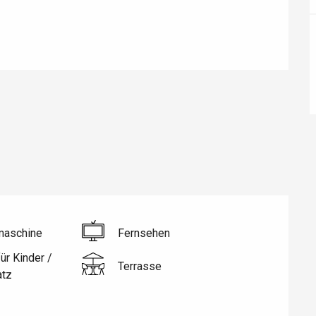
éport
Lille 2h30
ur-Bresle
aschine
Fernsehen
ür Kinder /
Terrasse
atz