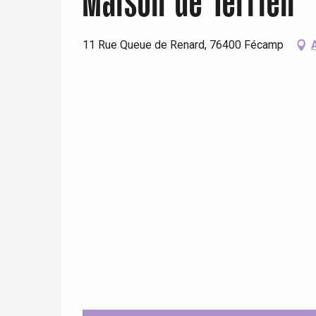
Maison de Terrien
11 Rue Queue de Renard, 76400 Fécamp
 &
alt