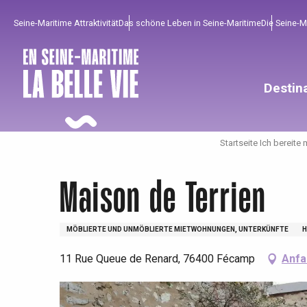
Aller
Seine-Maritime Attraktivität
Das schöne Leben in Seine-Maritime
Die Seine-
au
contenu
principal
Destin
Startseite Ich bereite 
Maison de Terrien
MÖBLIERTE UND UNMÖBLIERTE MIETWOHNUNGEN, UNTERKÜNFTE
H
11 Rue Queue de Renard, 76400 Fécamp
Anfa
Um zu profitieren
Unumgänglich
Gut aus der Heimat !