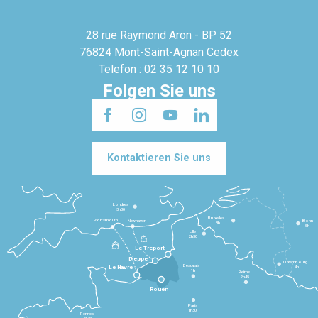
28 rue Raymond Aron - BP 52
76824 Mont-Saint-Agnan Cedex
Telefon : 02 35 12 10 10
Folgen Sie uns
Kontaktieren Sie uns
Londres
3h30
Bruxelles
Portsmouth
Newhaven
Bonn
3h
5h
Lille
2h30
Le Tréport
Dieppe
Luxembourg
Beauvais
4h
Le Havre
1h
Reims
2h45
Rouen
Paris
1h30
Rennes