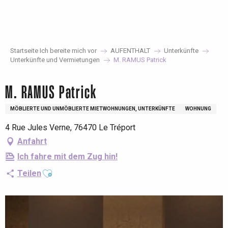
Aller
au
contenu
principal
Startseite Ich bereite mich vor
AUFENTHALT
Unterkünfte
Unterkünfte und Vermietungen
M. RAMUS Patrick
M. RAMUS Patrick
MÖBLIERTE UND UNMÖBLIERTE MIETWOHNUNGEN, UNTERKÜNFTE
WOHNUNG
4 Rue Jules Verne, 76470 Le Tréport
Anfahrt
Ich fahre mit dem Zug hin!
Ajouter aux favoris
Teilen