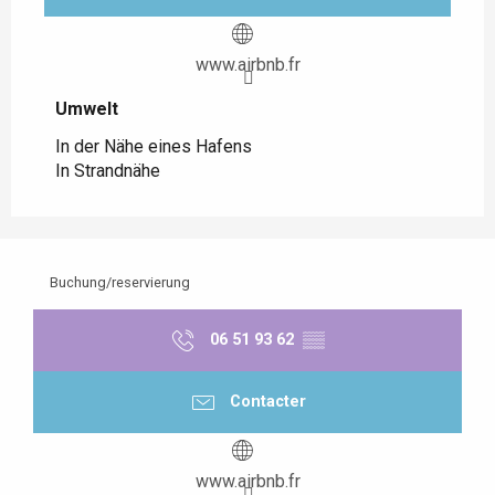
www.airbnb.fr
Umwelt
Umwelt
In der Nähe eines Hafens
In Strandnähe
Buchung/reservierung
06 51 93 62
▒▒
Contacter
www.airbnb.fr