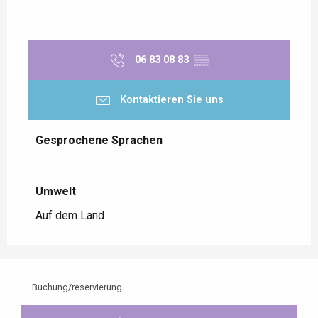
06 83 08 83
▒▒
Kontaktieren Sie uns
Gesprochene Sprachen
Gesprochene Sprachen
Umwelt
Umwelt
Auf dem Land
Buchung/reservierung