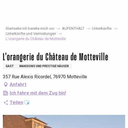
Aller
au
contenu
principal
Startseite Ich bereite mich vor
AUFENTHALT
Unterkünfte
Unterkünfte und Vermietungen
L'orangerie du Château de Motteville
L'orangerie du Château de Motteville
GAST
MANSIONS UND PRESTIGE HÄUSER
357 Rue Alexis Ricordel, 76970 Motteville
Anfahrt
Ich fahre mit dem Zug hin!
Ajouter aux favoris
Teilen