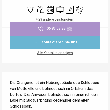
Öffnungszeiten & Kontaktdaten
Wi-Fi
Bettwäsche und Laken
Geschirrspülmaschine
Fernsehen
Parkplatz
Tiere erlaubt
+ 23 andere Leistung(en)
06 83 08 83
▒▒
Kontaktieren Sie uns
Alle Kontakte anzeigen
Beschreibung
Die Orangerie ist ein Nebengebäude des Schlosses 
von Motteville und befindet sich im Ortskern des 
Dorfes. Das Anwesen befindet sich in einer ruhigen 
Lage mit Südausrichtung gegenüber dem alten 
Schlosspark.