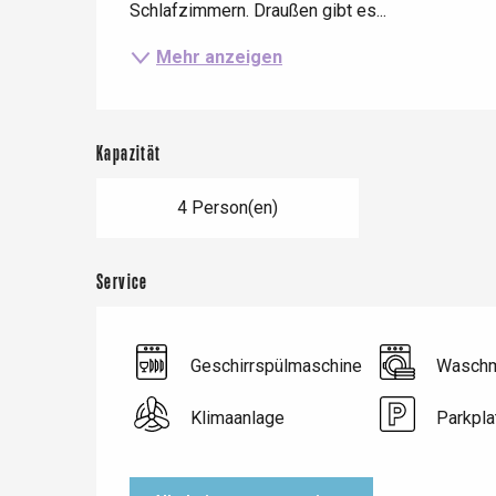
Schlafzimmern. Draußen gibt es...
Mehr anzeigen
Le Tr
Eu
Kapazität
Criel-sur-Mer
4 Person(en)
Blangy-s
Dieppe
Service
Offranville
t-Valery-en-Caux
er
Geschirrspülmaschine
Waschm
Klimaanlage
Parkpla
e
Neufchâtel-en-Bray
Doudeville
Val-de-Scie