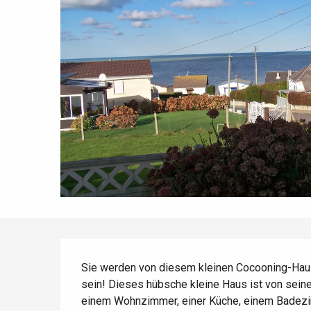
Die gesamte Agenda
Trendige Orte
Aufenthalte am Meer
Frühling
Bester Brunch
Aufenthalte mit dem
Zug
Wenn es regnet
Restaurants mit
Aussicht
Fahrradaufenthalte
Mit den Kindern
Unter Freunden
Beschreibung
Sie werden von diesem kleinen Cocooning-Haus 
sein! Dieses hübsche kleine Haus ist von sein
einem Wohnzimmer, einer Küche, einem Badezimm