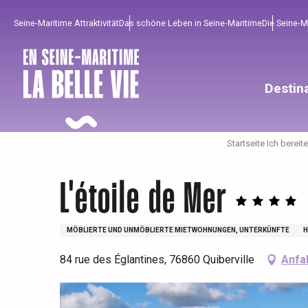
Aller
Seine-Maritime Attraktivität
Das schöne Leben in Seine-Maritime
Die Seine-
au
contenu
principal
Destin
Startseite Ich bereit
L'étoile de Mer
MÖBLIERTE UND UNMÖBLIERTE MIETWOHNUNGEN, UNTERKÜNFTE
H
84 rue des Églantines, 76860 Quiberville
Anfa
Um zu profitieren
Unumgänglich
Gut aus der Heimat !