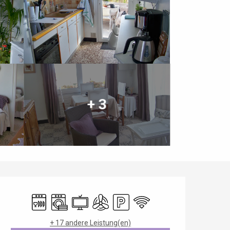
+ 3
Öffnungszeiten & Kontaktdaten
Geschirrspülmaschine
Waschmaschine
Fernsehen
Klimaanlage
Parkplatz
Wi-Fi
+ 17 andere Leistung(en)