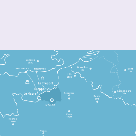
Londres
3h30
Bruxelles
Portsmouth
Newhaven
Bonn
3h
5h
Lille
2h30
Le Tréport
Dieppe
Luxembourg
Beauvais
4h
Le Havre
1h
Reims
2h45
Rouen
Paris
1h30
Rennes
2h30
Tours
3h