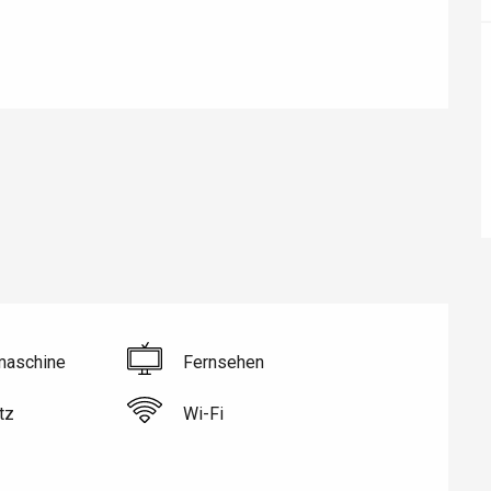
éport
Lille 2h30
ur-Bresle
aschine
Fernsehen
tz
Wi-Fi