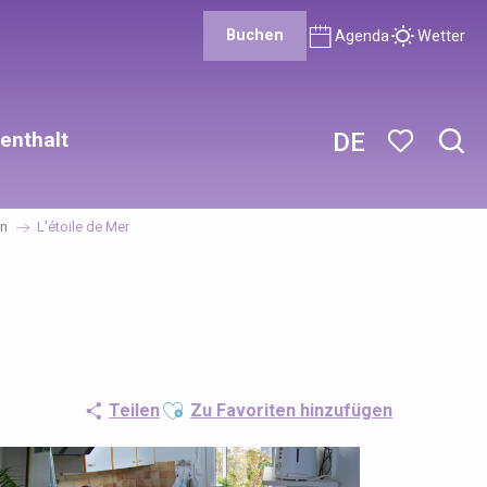
Buchen
Agenda
Wetter
enthalt
DE
Such
Voir les favor
en
L'étoile de Mer
Ajouter aux favoris
Teilen
Zu Favoriten hinzufügen