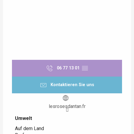
06 77 13 01
▒▒
Kontaktieren Sie uns
lesrosesdantan.fr
Umwelt
Umwelt
Auf dem Land