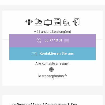
Öffnungszeiten & Kontaktdaten
Wi-Fi
Kochplatte
Fernsehen
Geschirrspülmaschine
Spiele für Kinder / Spielpl
Unabhängiger Einga
+ 25 andere Leistung(en)
06 77 13 01
▒▒
Kontaktieren Sie uns
Alle Kontakte anzeigen
lesrosesdantan.fr
Beschreibung
Les Roses d?Antan ? Ferienhäuser & Spa 