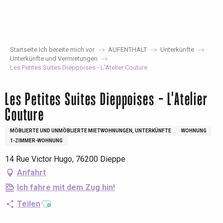
Aller
au
contenu
principal
Startseite Ich bereite mich vor
AUFENTHALT
Unterkünfte
Unterkünfte und Vermietungen
Les Petites Suites Dieppoises - L'Atelier Couture
Les Petites Suites Dieppoises - L'Atelier
Couture
MÖBLIERTE UND UNMÖBLIERTE MIETWOHNUNGEN, UNTERKÜNFTE
WOHNUNG
1-ZIMMER-WOHNUNG
14 Rue Victor Hugo, 76200 Dieppe
Anfahrt
Ich fahre mit dem Zug hin!
Ajouter aux favoris
Teilen