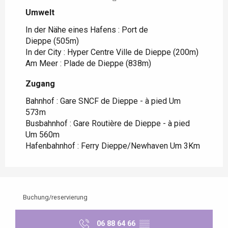
Umwelt
Umwelt
In der Nähe eines Hafens :
Port de
Dieppe
(505m)
In der City :
Hyper Centre Ville de Dieppe
(200m)
Am Meer :
Plade de Dieppe
(838m)
Zugang
Zugang
Bahnhof : Gare SNCF de Dieppe - à pied Um
573m
Busbahnhof : Gare Routière de Dieppe - à pied
Um 560m
Hafenbahnhof : Ferry Dieppe/Newhaven Um 3Km
Buchung/reservierung
06 88 64 66
▒▒