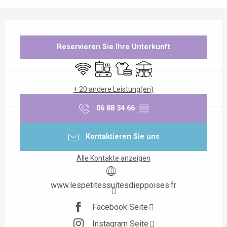
Öffnungszeiten & Kontaktdaten
Reservieren Sie Ihre Unterkunft
Wi-Fi
Kochplatte
Bettwäsche und Laken
Terrasse
+ 20 andere Leistung(en)
06 88 34 66
▒▒
Kontaktieren Sie uns
Alle Kontakte anzeigen
www.lespetitessuitesdieppoises.fr
Facebook Seite
Instagram Seite