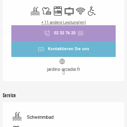
Öffnungszeiten & Kontaktdaten
Schwimmbad
Bettwäsche und Laken
Geschirrspülmaschine
Fernsehen
Wi-Fi
Zugang für Behinder
+ 11 andere Leistung(en)
02 32 76 20
▒▒
Kontaktieren Sie uns
jardins-arcadie.fr
Service
Schwimmbad