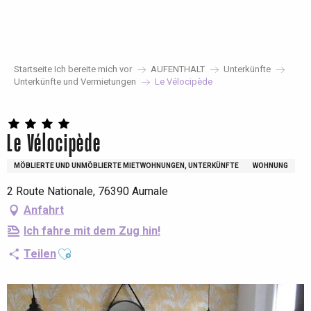
Aller
au
contenu
principal
Startseite Ich bereite mich vor
AUFENTHALT
Unterkünfte
Unterkünfte und Vermietungen
Le Vélocipède
Le Vélocipède
MÖBLIERTE UND UNMÖBLIERTE MIETWOHNUNGEN, UNTERKÜNFTE
WOHNUNG
2 Route Nationale, 76390 Aumale
Anfahrt
Ich fahre mit dem Zug hin!
Ajouter aux favoris
Teilen