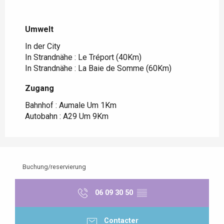
Umwelt
Umwelt
In der City
In Strandnähe :
Le Tréport
(40Km)
In Strandnähe :
La Baie de Somme
(60Km)
Zugang
Zugang
Bahnhof : Aumale Um 1Km
Autobahn : A29 Um 9Km
Buchung/reservierung
06 09 30 50
▒▒
Contacter