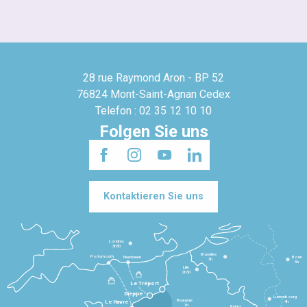
28 rue Raymond Aron - BP 52
76824 Mont-Saint-Agnan Cedex
Telefon : 02 35 12 10 10
Folgen Sie uns
Kontaktieren Sie uns
Londres
3h30
Bruxelles
Portsmouth
Newhaven
Bonn
3h
5h
Lille
2h30
Le Tréport
Dieppe
Luxembourg
Beauvais
4h
Le Havre
1h
Reims