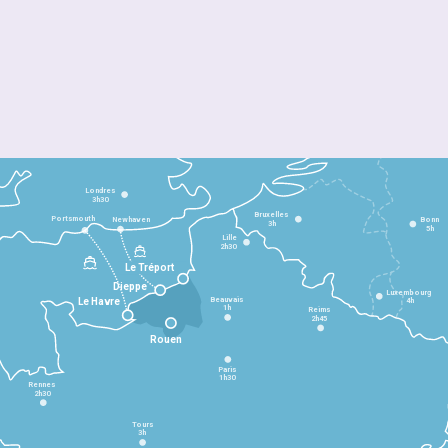
Londres
3h30
Bruxelles
Portsmouth
Newhaven
Bonn
3h
5h
Lille
2h30
Le Tréport
Dieppe
Luxembourg
Beauvais
4h
Le Havre
1h
Reims
2h45
Rouen
Paris
1h30
Rennes
2h30
Tours
3h