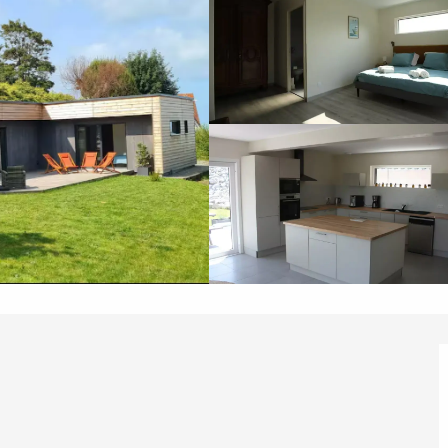
éport
Lille 2h30
ur-Bresle