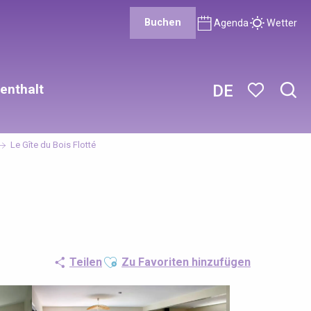
Buchen
Agenda
Wetter
enthalt
DE
Such
Voir les favor
Le Gîte du Bois Flotté
Ajouter aux favoris
Teilen
Zu Favoriten hinzufügen