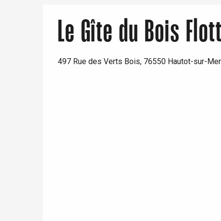
Paris 1h30
Le Gîte du Bois Flot
497 Rue des Verts Bois, 76550 Hautot-sur-Mer
 &
alt