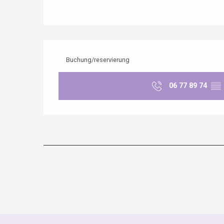
Buchung/reservierung
06 77 89 74
▒▒