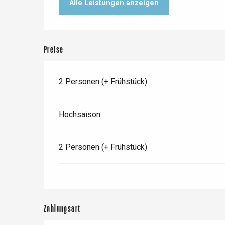
Alle Leistungen anzeigen
etot
Forges-les-
Clères
Preise
Buchy
en-Seine
Duclair
2 Personen (+ Frühstück)
Rouen
Hochsaison
Paris 1h30
2 Personen (+ Frühstück)
Zahlungsart