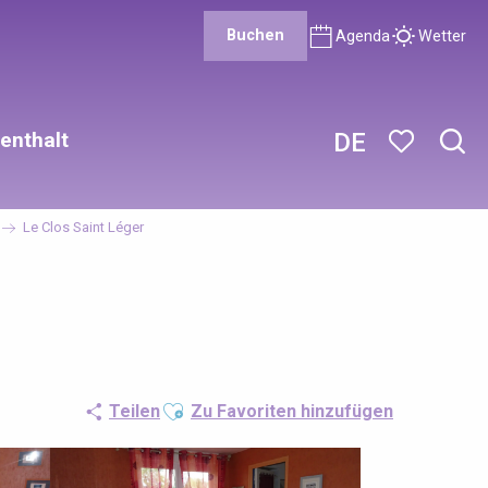
Buchen
Agenda
Wetter
enthalt
DE
Such
Voir les favor
Le Clos Saint Léger
Ajouter aux favoris
Teilen
Zu Favoriten hinzufügen