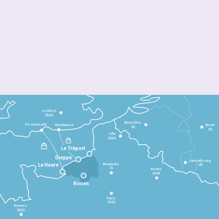
Londres
3h30
Bruxelles
Portsmouth
Newhaven
Bonn
3h
5h
Lille
2h30
Le Tréport
Dieppe
Luxembourg
Beauvais
4h
Le Havre
1h
Reims
2h45
Rouen
Paris
1h30
Rennes
2h30