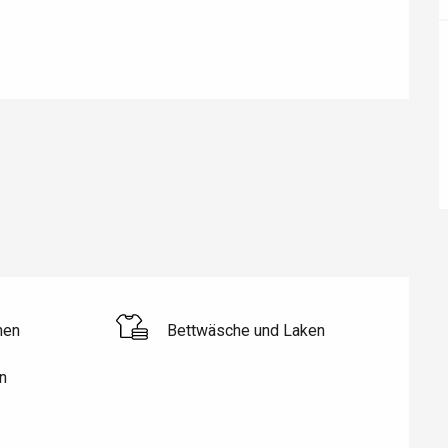
éport
Lille 2h30
ur-Bresle
hen
Bettwäsche und Laken
n