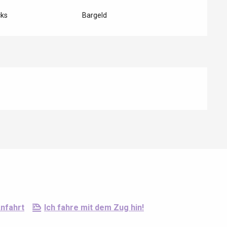
cks
Bargeld
6
nfahrt
Ich fahre mit dem Zug hin!