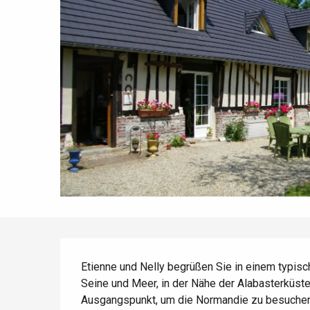
Die gesamte Agenda
Trendige Orte
Aufenthalte am Meer
Frühling
Bester Brunch
Aufenthalte mit dem
Zug
Wenn es regnet
Restaurants mit
Aussicht
Fahrradaufenthalte
Mit den Kindern
Unter Freunden
Beschreibung
Etienne und Nelly begrüßen Sie in einem typis
Seine und Meer, in der Nähe der Alabasterküste 
Ausgangspunkt, um die Normandie zu besuchen. 