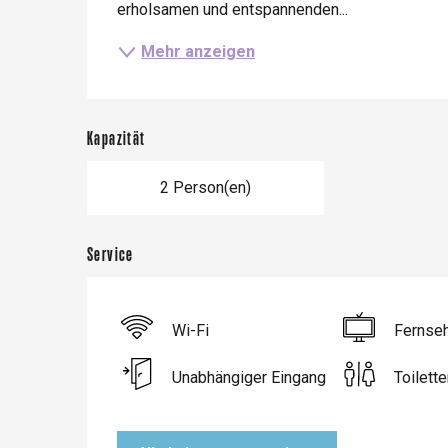
erholsamen und entspannenden...
Mehr anzeigen
Le Tr
Eu
Kapazität
Criel-sur-Mer
2 Person(en)
Blangy-s
Dieppe
Service
Offranville
t-Valery-en-Caux
er
Wi-Fi
Fernse
Unabhängiger Eingang
Toilette
e
Neufchâtel-en-Bray
Doudeville
Val-de-Scie