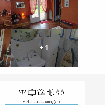
+ 1
Öffnungszeiten & Kontaktdaten
Wi-Fi
Fernsehen
Bettwäsche und Laken
Unabhängiger Eingang
Toiletten
+ 14 andere Leistung(en)