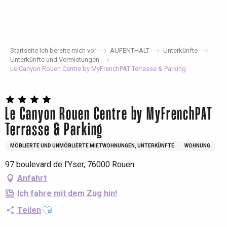
Aller
au
contenu
principal
Startseite Ich bereite mich vor
AUFENTHALT
Unterkünfte
Unterkünfte und Vermietungen
Le Canyon Rouen Centre by MyFrenchPAT Terrasse & Parking
Le Canyon Rouen Centre by MyFrenchPAT
Terrasse & Parking
MÖBLIERTE UND UNMÖBLIERTE MIETWOHNUNGEN, UNTERKÜNFTE
WOHNUNG
97 boulevard de l'Yser, 76000 Rouen
Anfahrt
Ich fahre mit dem Zug hin!
Ajouter aux favoris
Teilen