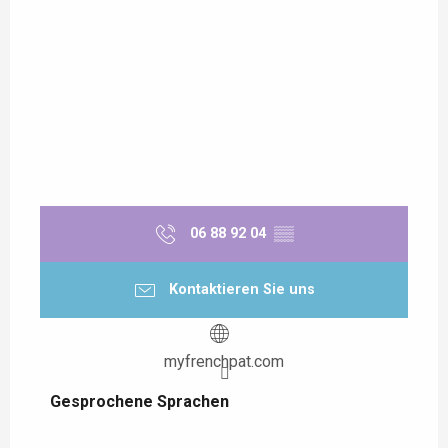
06 88 92 04
▒▒
Kontaktieren Sie uns
myfrenchpat.com
Gesprochene Sprachen
Gesprochene Sprachen