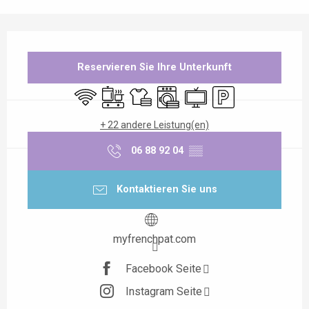
Öffnungszeiten & Kontaktdaten
Reservieren Sie Ihre Unterkunft
Wi-Fi
Kochplatte
Bettwäsche und Laken
Waschmaschine
Fernsehen
Parkplatz
+ 22 andere Leistung(en)
06 88 92 04
▒▒
Kontaktieren Sie uns
myfrenchpat.com
Facebook Seite
Instagram Seite