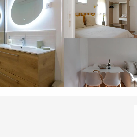
éport
Lille 2h30