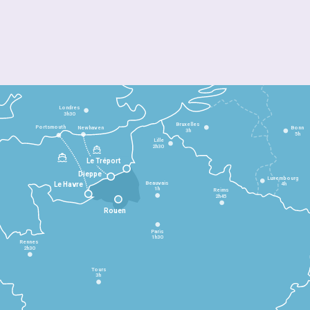
Londres
3h30
Bruxelles
Portsmouth
Newhaven
Bonn
3h
5h
Lille
2h30
Le Tréport
Dieppe
Luxembourg
Beauvais
4h
Le Havre
1h
Reims
2h45
Rouen
Paris
1h30
Rennes
2h30
Tours
3h