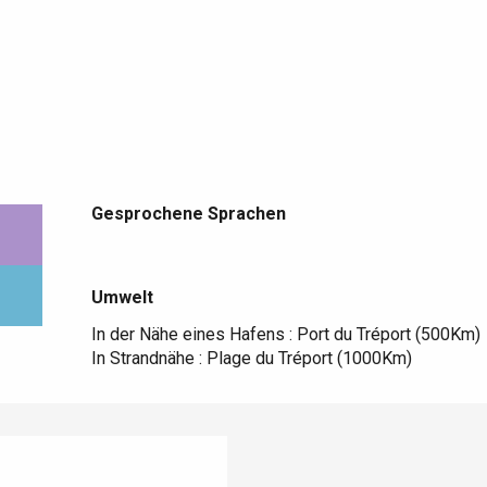
Gesprochene Sprachen
Gesprochene Sprachen
Umwelt
Umwelt
In der Nähe eines Hafens :
Port du Tréport
(500Km)
In Strandnähe :
Plage du Tréport
(1000Km)