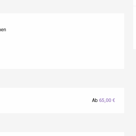
ur-Bresle
hen
Ab
65,00 €
Eaux