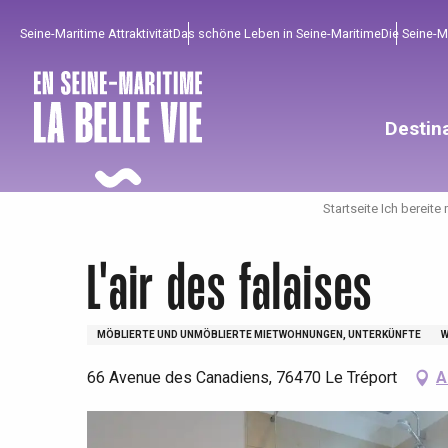
Aller
Seine-Maritime Attraktivität
Das schöne Leben in Seine-Maritime
Die Seine-
au
contenu
principal
Destin
Startseite Ich bereite
L'air des falaises
MÖBLIERTE UND UNMÖBLIERTE MIETWOHNUNGEN, UNTERKÜNFTE
66 Avenue des Canadiens, 76470 Le Tréport
A
Um zu profitieren
Unumgänglich
Gut aus der Heimat !
Die gesamte Agenda
Trendige Orte
Aufenthalte am Meer