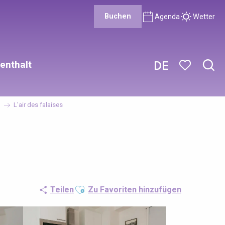
Buchen
Agenda
Wetter
enthalt
DE
Such
Voir les favor
L'air des falaises
Ajouter aux favoris
Teilen
Zu Favoriten hinzufügen