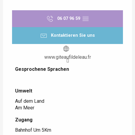
06 07 96 59
▒▒
Kontaktieren Sie uns
www.giteaufildeleau.fr
Gesprochene Sprachen
Gesprochene Sprachen
Umwelt
Umwelt
Auf dem Land
Am Meer
Zugang
Zugang
Bahnhof Um 5Km