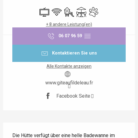
Öffnungszeiten & Kontaktdaten
Fernsehen
Wi-Fi
Spiele für Kinder / Spielplatz
Terrasse
Tiere erlaubt
+ 8 andere Leistung(en)
06 07 96 59
▒▒
Kontaktieren Sie uns
Alle Kontakte anzeigen
www.giteaufildeleau.fr
Facebook Seite
Beschreibung
Die Hütte verfügt über eine helle Badewanne im 