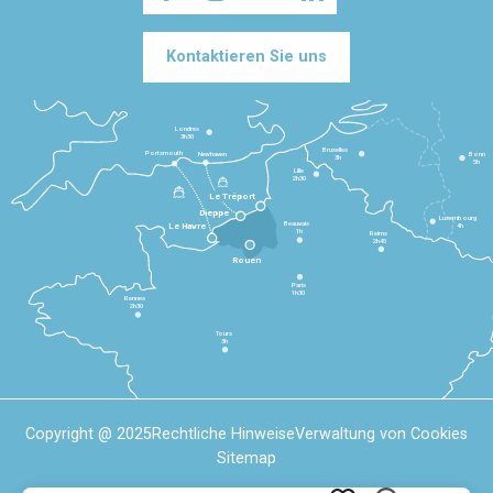
Kontaktieren Sie uns
Londres
3h30
Bruxelles
Portsmouth
Newhaven
Bonn
3h
5h
Lille
2h30
Le Tréport
Dieppe
Luxembourg
Beauvais
4h
Le Havre
1h
Reims
2h45
Rouen
Paris
1h30
Rennes
2h30
Tours
3h
Copyright @ 2025
Rechtliche Hinweise
Verwaltung von Cookies
Sitemap