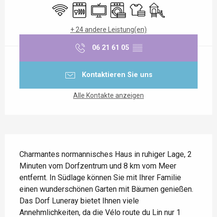
Wi-Fi
Geschirrspülmaschine
Fernsehen
Waschmaschine
Bettwäsche und Laken
Spiele für Kinder / S
+ 24 andere Leistung(en)
06 21 61 05
▒▒
Kontaktieren Sie uns
Alle Kontakte anzeigen
Beschreibung
Charmantes normannisches Haus in ruhiger Lage, 2 
Minuten vom Dorfzentrum und 8 km vom Meer 
entfernt. In Südlage können Sie mit Ihrer Familie 
einen wunderschönen Garten mit Bäumen genießen. 
Das Dorf Luneray bietet Ihnen viele 
Annehmlichkeiten, da die Vélo route du Lin nur 1 