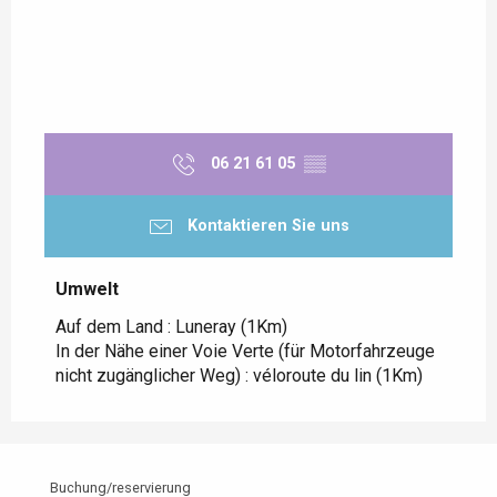
06 21 61 05
▒▒
Kontaktieren Sie uns
Umwelt
Umwelt
Auf dem Land :
Luneray
(1Km)
In der Nähe einer Voie Verte (für Motorfahrzeuge
nicht zugänglicher Weg) :
véloroute du lin
(1Km)
Buchung/reservierung