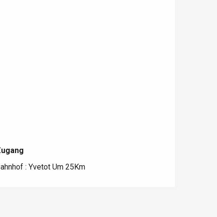
Zugang
Zugang
ahnhof : Yvetot Um 25Km