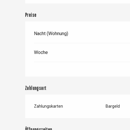
Forges-les-
Clères
Preise
Buchy
en-Seine
Duclair
Nacht (Wohnung)
Rouen
Woche
Paris 1h30
Zahlungsart
Zahlungskarten
Bargeld
Öffnungszeiten