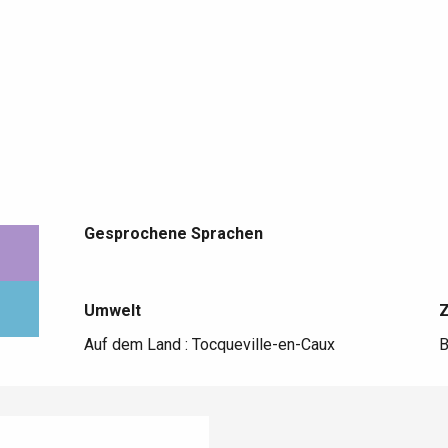
Gesprochene Sprachen
Gesprochene Sprachen
Umwelt
Umwelt
Auf dem Land :
Tocqueville-en-Caux
B