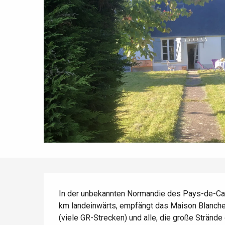
Die gesamte Agenda
Trendige Orte
Aufenthalte am Meer
Frühling
Bester Brunch
Aufenthalte mit dem
Zug
Wenn es regnet
Restaurants mit
Aussicht
Fahrradaufenthalte
Mit den Kindern
Unter Freunden
Beschreibung
In der unbekannten Normandie des Pays-de-Cau
km landeinwärts, empfängt das Maison Blanche
(viele GR-Strecken) und alle, die große Strän