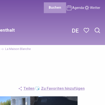
Buchen
Agenda
Wetter
enthalt
DE
Such
Voir les favor
La Maison Blanche
Ajouter aux favoris
Teilen
Zu Favoriten hinzufügen