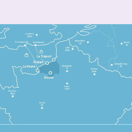
Londres
3h30
Bruxelles
Portsmouth
Newhaven
Bonn
3h
5h
Lille
2h30
Le Tréport
Dieppe
Luxembourg
Beauvais
4h
Le Havre
1h
Reims
2h45
Rouen
Paris
1h30
Rennes
2h30
Tours
3h