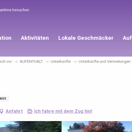
Maritime besuchen
ation
Aktivitäten
Lokale Geschmäcker
Auf
mich vor
AUFENTHALT
Unterkünfte
Unterkünfte und Vermietungen
AUS
Anfahrt
Ich fahre mit dem Zug hin!