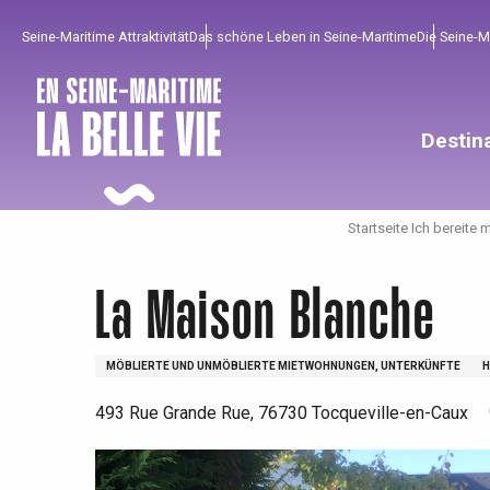
Aller
Seine-Maritime Attraktivität
Das schöne Leben in Seine-Maritime
Die Seine-
au
contenu
principal
Destin
Startseite Ich bereite 
La Maison Blanche
MÖBLIERTE UND UNMÖBLIERTE MIETWOHNUNGEN, UNTERKÜNFTE
H
493 Rue Grande Rue, 76730 Tocqueville-en-Caux
Um zu profitieren
Unumgänglich
Gut aus der Heimat !