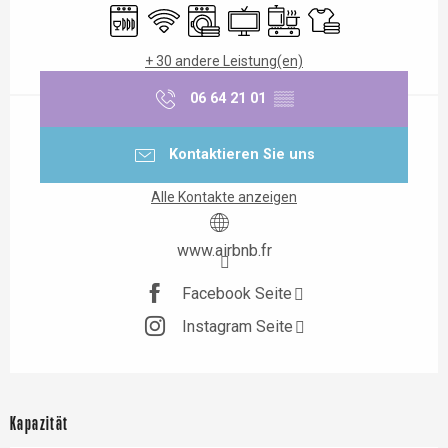
Geschirrspülmaschine
Wi-Fi
Waschmaschine
Fernsehen
Kochplatte
Bettwäsche und Lak
+ 30 andere Leistung(en)
06 64 21 01
▒▒
Kontaktieren Sie uns
Alle Kontakte anzeigen
www.airbnb.fr
Facebook Seite
Instagram Seite
Kapazität