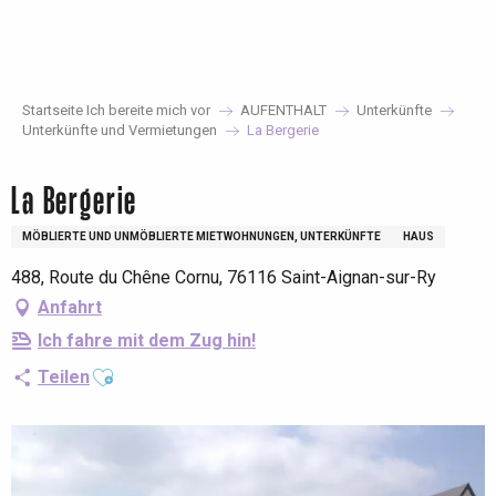
Aller
au
contenu
principal
Startseite Ich bereite mich vor
AUFENTHALT
Unterkünfte
Unterkünfte und Vermietungen
La Bergerie
La Bergerie
MÖBLIERTE UND UNMÖBLIERTE MIETWOHNUNGEN, UNTERKÜNFTE
HAUS
488, Route du Chêne Cornu, 76116 Saint-Aignan-sur-Ry
Anfahrt
Ich fahre mit dem Zug hin!
Ajouter aux favoris
Teilen