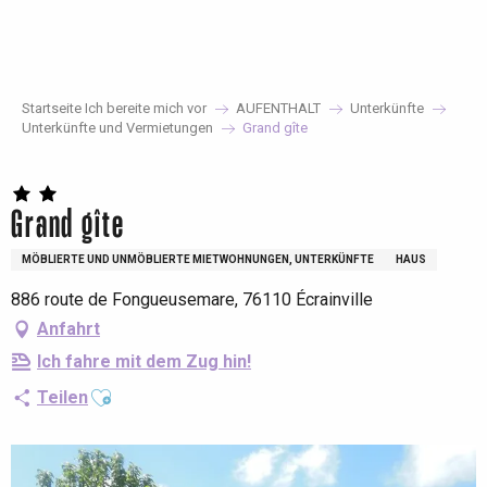
Aller
au
contenu
principal
Startseite Ich bereite mich vor
AUFENTHALT
Unterkünfte
Unterkünfte und Vermietungen
Grand gîte
Grand gîte
MÖBLIERTE UND UNMÖBLIERTE MIETWOHNUNGEN, UNTERKÜNFTE
HAUS
886 route de Fongueusemare, 76110 Écrainville
Anfahrt
Ich fahre mit dem Zug hin!
Ajouter aux favoris
Teilen