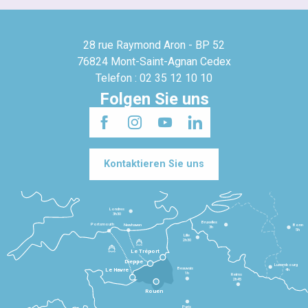
28 rue Raymond Aron - BP 52
76824 Mont-Saint-Agnan Cedex
Telefon : 02 35 12 10 10
Folgen Sie uns
Kontaktieren Sie uns
Londres
3h30
Bruxelles
Portsmouth
Newhaven
Bonn
3h
5h
Lille
2h30
Le Tréport
Dieppe
Luxembourg
Beauvais
4h
Le Havre
1h
Reims
2h45
Rouen
Paris