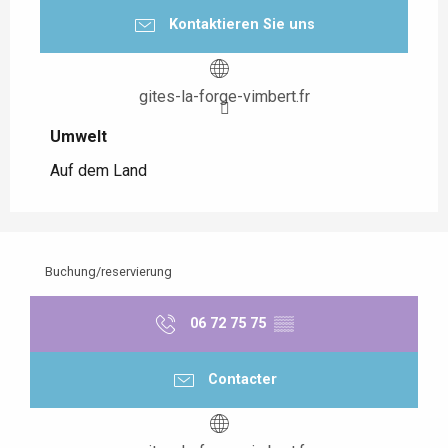
Kontaktieren Sie uns
gites-la-forge-vimbert.fr
Umwelt
Umwelt
Auf dem Land
Buchung/reservierung
06 72 75 75
▒▒
Contacter