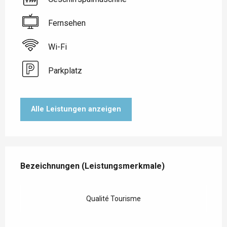
Fernsehen
Wi-Fi
Parkplatz
Alle Leistungen anzeigen
Leistungensmöglichkeiten
Bezeichnungen (Leistungsmerkmale)
Bezeichnungen (Leistungsmerkmale)
Qualité Tourisme