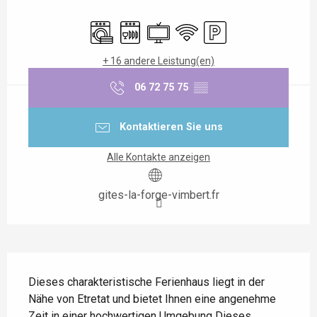
Öffnungszeiten & Kontaktdaten
Waschmaschine
Geschirrspülmaschine
Fernsehen
Wi-Fi
Parkplatz
+ 16 andere Leistung(en)
06 72 75 75
▒▒
Kontaktieren Sie uns
Alle Kontakte anzeigen
gites-la-forge-vimbert.fr
Beschreibung
Dieses charakteristische Ferienhaus liegt in der 
Nähe von Etretat und bietet Ihnen eine angenehme 
Zeit in einer hochwertigen Umgebung Dieses 