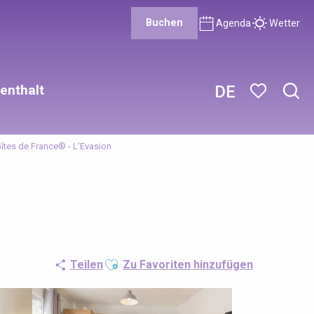
Buchen
Agenda
Wetter
enthalt
DE
Such
Voir les favor
îtes de France® - L'Evasion
Ajouter aux favoris
Teilen
Zu Favoriten hinzufügen