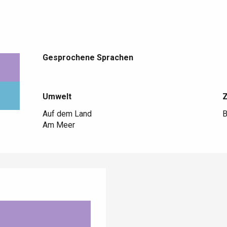
Gesprochene Sprachen
Gesprochene Sprachen
Umwelt
Umwelt
Auf dem Land
B
Am Meer