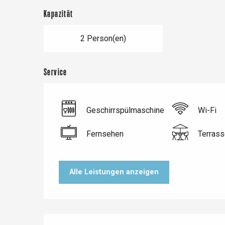
Kapazität
2 Person(en)
Service
Geschirrspülmaschine
Wi-Fi
Fernsehen
Terrass
Le Tr
Eu
Alle Leistungen anzeigen
Criel-sur-Mer
Blangy-s