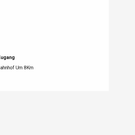
Zugang
Zugang
ahnhof Um 8Km