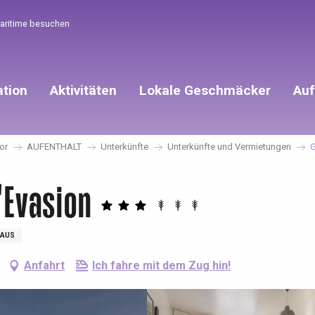
Maritime besuchen
ation
Aktivitäten
Lokale Geschmäcker
Auf
vor
AUFENTHALT
Unterkünfte
Unterkünfte und Vermietungen
G
'Evasion
AUS
Anfahrt
Ich fahre mit dem Zug hin!