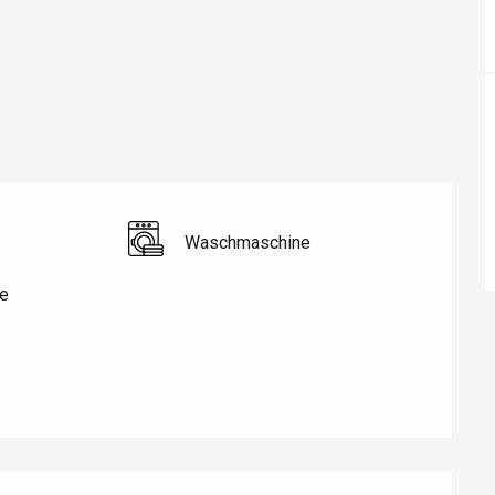
Waschmaschine
e
éport
Lille 2h30
ur-Bresle