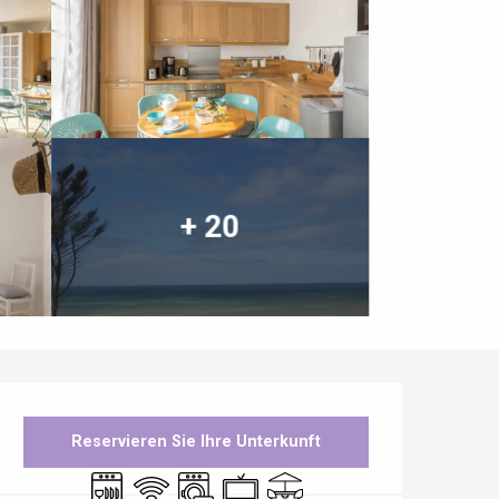
+ 20
Öffnungszeiten & Kontaktdaten
Reservieren Sie Ihre Unterkunft
Geschirrspülmaschine
Wi-Fi
Waschmaschine
Fernsehen
Terrasse