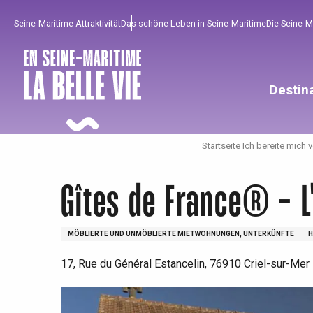
Aller
Seine-Maritime Attraktivität
Das schöne Leben in Seine-Maritime
Die Seine-
au
contenu
principal
Destin
Startseite Ich bereite mich 
Gîtes de France® - L
MÖBLIERTE UND UNMÖBLIERTE MIETWOHNUNGEN, UNTERKÜNFTE
H
17, Rue du Général Estancelin, 76910 Criel-sur-Mer
Um zu profitieren
Unumgänglich
Gut aus der Heimat !