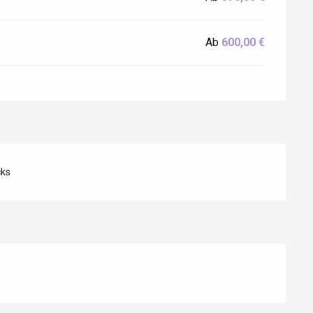
Ab
600,00 €
cks