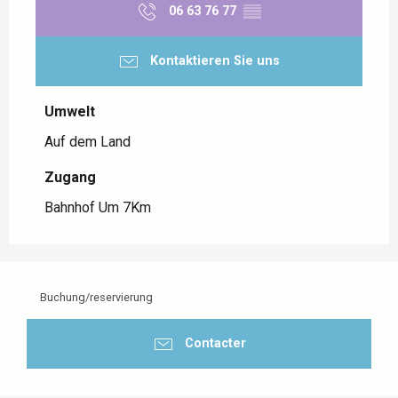
06 63 76 77
▒▒
Kontaktieren Sie uns
Umwelt
Umwelt
Auf dem Land
Zugang
Zugang
Bahnhof Um 7Km
Buchung/reservierung
Contacter