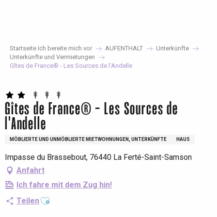
Aller
au
contenu
principal
Startseite Ich bereite mich vor
AUFENTHALT
Unterkünfte
Unterkünfte und Vermietungen
Gîtes de France® - Les Sources de l'Andelle
Gîtes de France® - Les Sources de
l'Andelle
MÖBLIERTE UND UNMÖBLIERTE MIETWOHNUNGEN, UNTERKÜNFTE
HAUS
Impasse du Brassebout, 76440 La Ferté-Saint-Samson
Anfahrt
Ich fahre mit dem Zug hin!
Ajouter aux favoris
Teilen