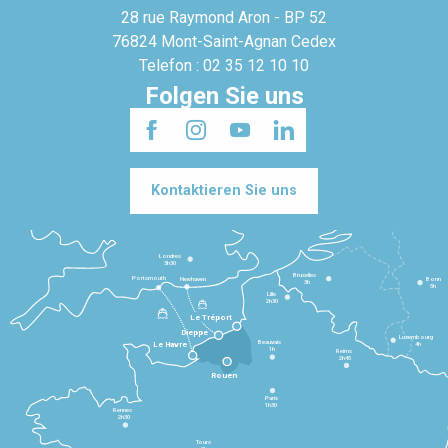
28 rue Raymond Aron - BP 52
76824 Mont-Saint-Agnan Cedex
Telefon : 02 35 12 10 10
Folgen Sie uns
Kontaktieren Sie uns
Londres
3h30
Bruxelles
Portsmouth
Newhaven
Bonn
3h
5h
Lille
2h30
Le Tréport
Dieppe
Luxembourg
Beauvais
4h
Le Havre
1h
Reims
2h45
Rouen
Paris
1h30
Rennes
2h30
Tours