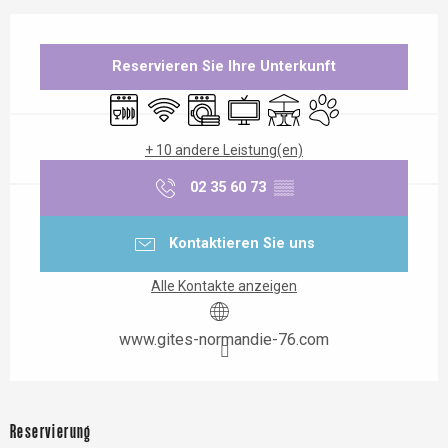
Öffnungszeiten & Kontaktdaten
Reservieren Sie Ihre Unterkunft
Geschirrspülmaschine
Wi-Fi
Waschmaschine
Fernsehen
Terrasse
Tiere erlaubt
+ 10 andere Leistung(en)
02 35 60 73
▒▒
Kontaktieren Sie uns
Alle Kontakte anzeigen
www.gites-normandie-76.com
Reservierung