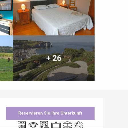
+ 26
Öffnungszeiten & Kontaktdaten
Reservieren Sie Ihre Unterkunft
Geschirrspülmaschine
Wi-Fi
Waschmaschine
Fernsehen
Terrasse
Tiere erlaubt