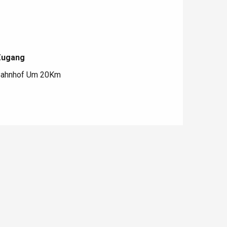
Zugang
Zugang
ahnhof Um 20Km