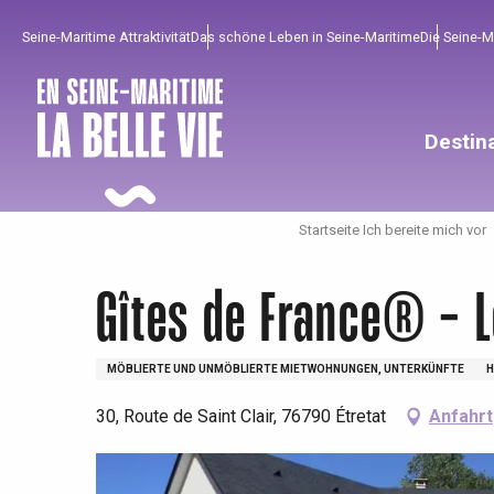
Aller
Seine-Maritime Attraktivität
Das schöne Leben in Seine-Maritime
Die Seine-
au
contenu
principal
Destin
Startseite Ich bereite mich vor
Gîtes de France® - L
MÖBLIERTE UND UNMÖBLIERTE MIETWOHNUNGEN, UNTERKÜNFTE
H
30, Route de Saint Clair, 76790 Étretat
Anfahrt
Um zu profitieren
Unumgänglich
Gut aus der Heimat !