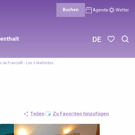
Buchen
Agenda
Wetter
enthalt
DE
Such
Voir les favor
s de France® - Les 3 Mathildes
Ajouter aux favoris
Teilen
Zu Favoriten hinzufügen