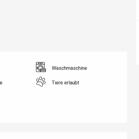
Waschmaschine
e
Tiere erlaubt
éport
Lille 2h30
ur-Bresle