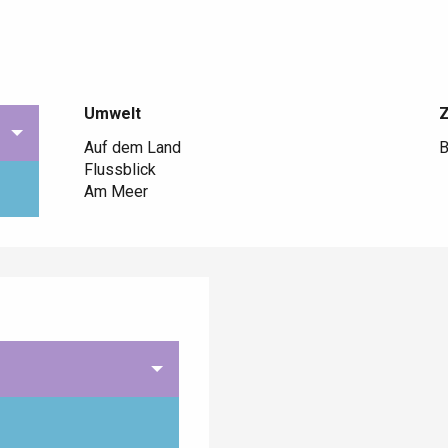
Umwelt
Umwelt
Auf dem Land
B
Flussblick
Am Meer