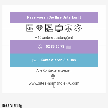
Öffnungszeiten & Kontaktdaten
Reservieren Sie Ihre Unterkunft
Geschirrspülmaschine
Wi-Fi
Waschmaschine
Fernsehen
Terrasse
Tiere erlaubt
+ 10 andere Leistung(en)
02 35 60 73
▒▒
Kontaktieren Sie uns
Alle Kontakte anzeigen
www.gites-normandie-76.com
Reservierung