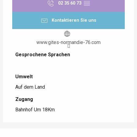
02 35 60 73
▒▒
Kontaktieren Sie uns
www.gites-normandie-76.com
Gesprochene Sprachen
Gesprochene Sprachen
Umwelt
Umwelt
Auf dem Land
Zugang
Zugang
Bahnhof Um 18Km