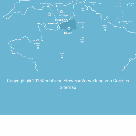
Bruxelles
Portsmouth
Newhaven
Bonn
3h
5h
Lille
2h30
Le Tréport
Dieppe
Luxembourg
Beauvais
4h
Le Havre
1h
Reims
2h45
Rouen
Paris
1h30
Rennes
2h30
Tours
3h
Copyright @ 2025
Rechtliche Hinweise
Verwaltung von Cookies
Sitemap