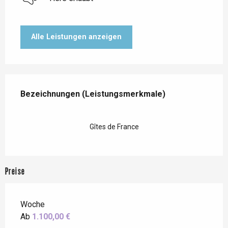
Alle Leistungen anzeigen
Leistungensmöglichkeiten
Bezeichnungen (Leistungsmerkmale)
Bezeichnungen (Leistungsmerkmale)
Gîtes de France
Preise
Woche
Ab
1.100,00 €