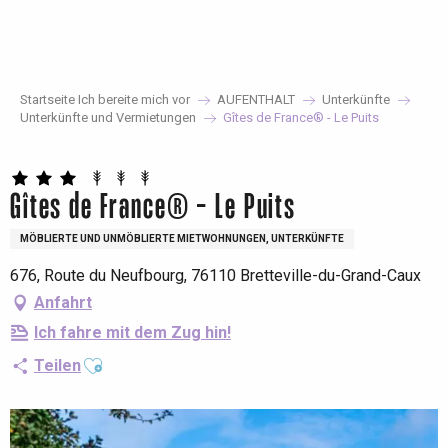
Aller
au
contenu
principal
Startseite Ich bereite mich vor
AUFENTHALT
Unterkünfte
Unterkünfte und Vermietungen
Gîtes de France® - Le Puits
Gîtes de France® - Le Puits
MÖBLIERTE UND UNMÖBLIERTE MIETWOHNUNGEN, UNTERKÜNFTE
676, Route du Neufbourg, 76110 Bretteville-du-Grand-Caux
Anfahrt
Ich fahre mit dem Zug hin!
Ajouter aux favoris
Teilen