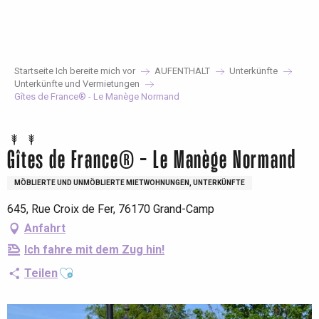
Aller
au
contenu
principal
Startseite Ich bereite mich vor
AUFENTHALT
Unterkünfte
Unterkünfte und Vermietungen
Gîtes de France® - Le Manège Normand
Gîtes de France® - Le Manège Normand
MÖBLIERTE UND UNMÖBLIERTE MIETWOHNUNGEN, UNTERKÜNFTE
645, Rue Croix de Fer, 76170 Grand-Camp
Anfahrt
Ich fahre mit dem Zug hin!
Ajouter aux favoris
Teilen