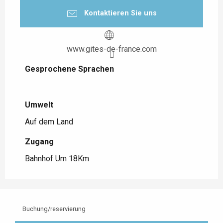
Kontaktieren Sie uns
www.gites-de-france.com
Gesprochene Sprachen
Gesprochene Sprachen
Umwelt
Umwelt
Auf dem Land
Zugang
Zugang
Bahnhof Um 18Km
Buchung/reservierung