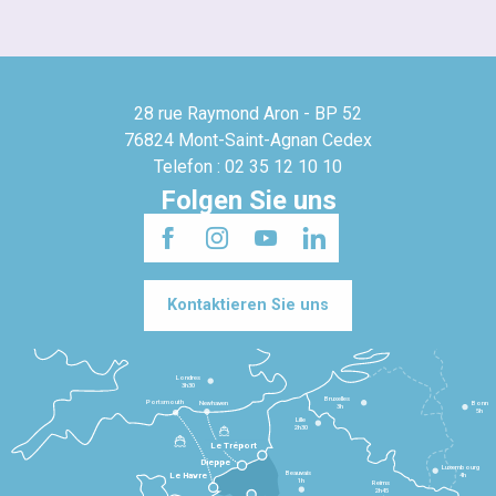
28 rue Raymond Aron - BP 52
76824 Mont-Saint-Agnan Cedex
Telefon : 02 35 12 10 10
Folgen Sie uns
Kontaktieren Sie uns
Londres
3h30
Bruxelles
Portsmouth
Newhaven
Bonn
3h
5h
Lille
2h30
Le Tréport
Dieppe
Luxembourg
Beauvais
4h
Le Havre
1h
Reims
2h45