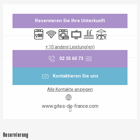
Öffnungszeiten & Kontaktdaten
Reservieren Sie Ihre Unterkunft
Geschirrspülmaschine
Wi-Fi
Waschmaschine
Fernsehen
Schwimmbad
Terrasse
+ 10 andere Leistung(en)
02 35 60 73
▒▒
Kontaktieren Sie uns
Alle Kontakte anzeigen
www.gites-de-france.com
Reservierung