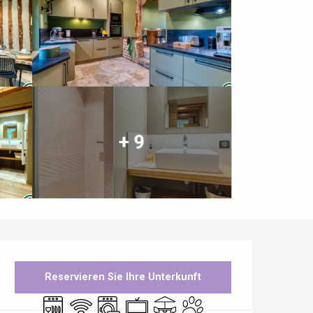
+ 9
Öffnungszeiten & Kontaktdaten
Reservieren Sie Ihre Unterkunft
Geschirrspülmaschine
Wi-Fi
Waschmaschine
Fernsehen
Terrasse
Tiere erlaubt