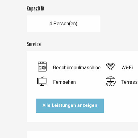
Kapazität
4 Person(en)
Service
Geschirrspülmaschine
Wi-Fi
Fernsehen
Terrass
Le Tr
Eu
Alle Leistungen anzeigen
Criel-sur-Mer
Blangy-s