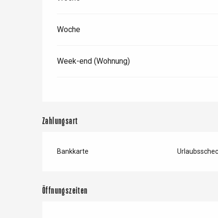
Woche
Week-end (Wohnung)
Zahlungsart
 &
alt
Bankkarte
Urlaubssche
Öffnungszeiten