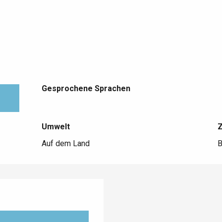
Gesprochene Sprachen
Gesprochene Sprachen
Umwelt
Umwelt
Auf dem Land
B