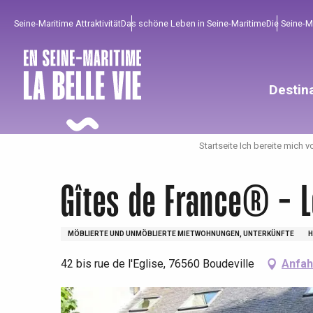
Aller
Seine-Maritime Attraktivität
Das schöne Leben in Seine-Maritime
Die Seine-
au
contenu
principal
Destin
Startseite Ich bereite mich v
Gîtes de France® - L
MÖBLIERTE UND UNMÖBLIERTE MIETWOHNUNGEN, UNTERKÜNFTE
H
42 bis rue de l'Eglise, 76560 Boudeville
Anfah
Um zu profitieren
Unumgänglich
Gut aus der Heimat !