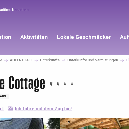
Maritime besuchen
ation
Aktivitäten
Lokale Geschmäcker
Auf
or
AUFENTHALT
Unterkünfte
Unterkünfte und Vermietungen
G
e Cottage
AUS
rt
Ich fahre mit dem Zug hin!