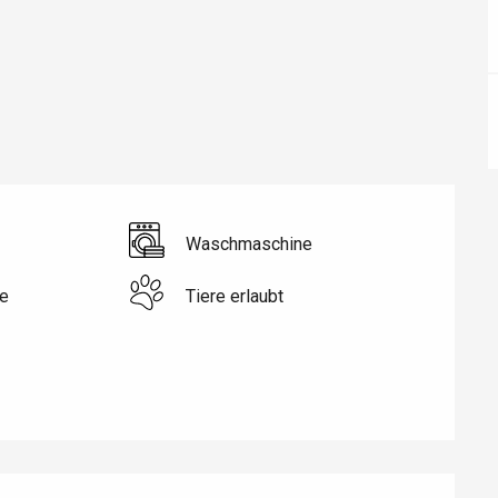
Waschmaschine
e
Tiere erlaubt
éport
Lille 2h30
ur-Bresle