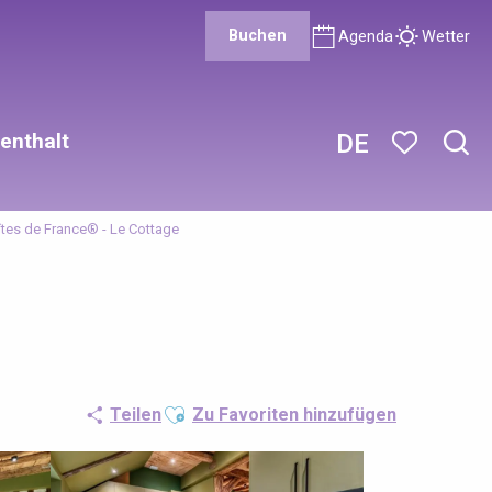
Buchen
Agenda
Wetter
enthalt
DE
Such
Voir les favor
îtes de France® - Le Cottage
Ajouter aux favoris
Teilen
Zu Favoriten hinzufügen