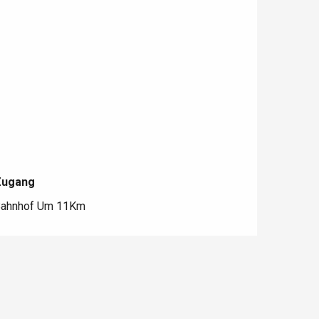
Zugang
Zugang
ahnhof Um 11Km