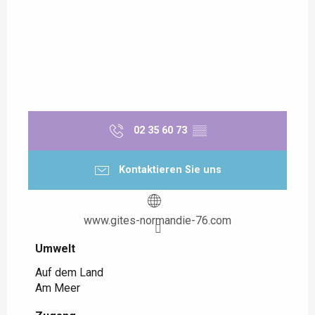
02 35 60 73
▒▒
Kontaktieren Sie uns
www.gites-normandie-76.com
Umwelt
Umwelt
Auf dem Land
Am Meer