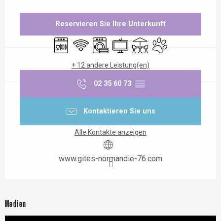
Öffnungszeiten & Kontaktdaten
Reservieren Sie Ihre Unterkunft
Geschirrspülmaschine
Wi-Fi
Waschmaschine
Fernsehen
Terrasse
Tiere erlaubt
+ 12 andere Leistung(en)
02 35 60 73
▒▒
Kontaktieren Sie uns
Alle Kontakte anzeigen
www.gites-normandie-76.com
Medien