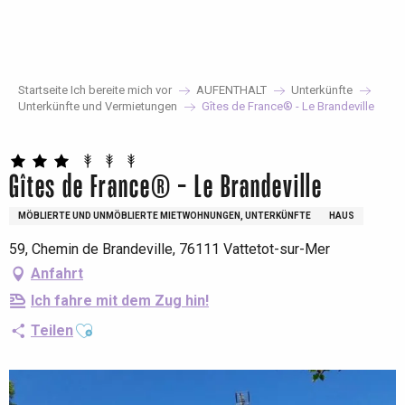
Aller
au
contenu
principal
Startseite Ich bereite mich vor
AUFENTHALT
Unterkünfte
Unterkünfte und Vermietungen
Gîtes de France® - Le Brandeville
Gîtes de France® - Le Brandeville
MÖBLIERTE UND UNMÖBLIERTE MIETWOHNUNGEN, UNTERKÜNFTE
HAUS
59, Chemin de Brandeville, 76111 Vattetot-sur-Mer
Anfahrt
Ich fahre mit dem Zug hin!
Ajouter aux favoris
Teilen