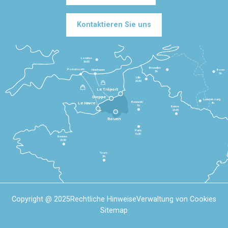
Kontaktieren Sie uns
Londres
3h30
Bruxelles
Portsmouth
Newhaven
Bonn
3h
5h
Lille
2h30
Le Tréport
Dieppe
Luxembourg
Beauvais
4h
Le Havre
1h
Reims
2h45
Rouen
Paris
1h30
Rennes
2h30
Tours
3h
Copyright @ 2025
Rechtliche Hinweise
Verwaltung von Cookies
Sitemap