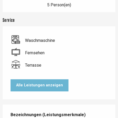
5 Person(en)
Service
Waschmaschine
Fernsehen
Terrasse
Alle Leistungen anzeigen
Leistungensmöglichkeiten
Bezeichnungen (Leistungsmerkmale)
Bezeichnungen (Leistungsmerkmale)