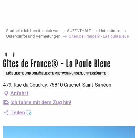
Aller
au
contenu
principal
Startseite Ich bereite mich vor
AUFENTHALT
Unterkünfte
Unterkünfte und Vermietungen
Gîtes de France® - La Poule Bleue
Gîtes de France® - La Poule Bleue
MÖBLIERTE UND UNMÖBLIERTE MIETWOHNUNGEN, UNTERKÜNFTE
479, Rue du Coudray, 76810 Gruchet-Saint-Siméon
Anfahrt
Ich fahre mit dem Zug hin!
Ajouter aux favoris
Teilen