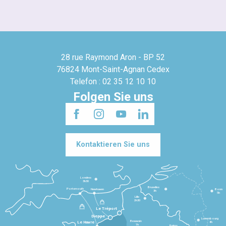
28 rue Raymond Aron - BP 52
76824 Mont-Saint-Agnan Cedex
Telefon : 02 35 12 10 10
Folgen Sie uns
Kontaktieren Sie uns
Londres
3h30
Bruxelles
Portsmouth
Newhaven
Bonn
3h
5h
Lille
2h30
Le Tréport
Dieppe
Luxembourg
Beauvais
4h
Le Havre
1h
Reims