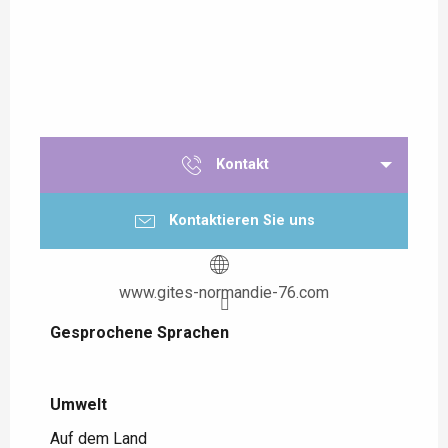
Kontakt
Kontaktieren Sie uns
www.gites-normandie-76.com
Gesprochene Sprachen
Gesprochene Sprachen
Umwelt
Umwelt
Auf dem Land