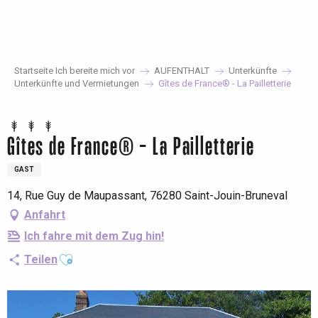
Aller
au
contenu
principal
Startseite Ich bereite mich vor
AUFENTHALT
Unterkünfte
Unterkünfte und Vermietungen
Gîtes de France® - La Pailletterie
Gîtes de France® - La Pailletterie
GAST
14, Rue Guy de Maupassant, 76280 Saint-Jouin-Bruneval
Anfahrt
Ich fahre mit dem Zug hin!
Ajouter aux favoris
Teilen