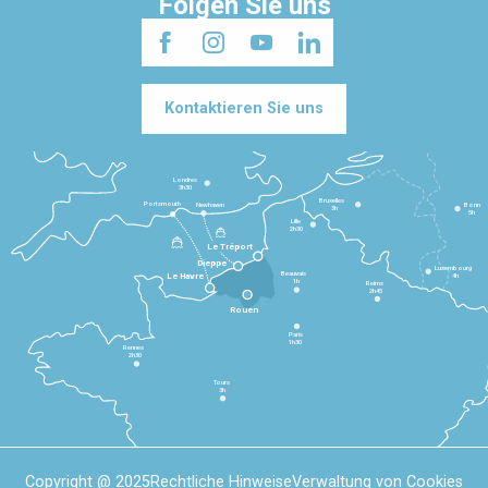
Folgen Sie uns
Kontaktieren Sie uns
Londres
3h30
Bruxelles
Portsmouth
Newhaven
Bonn
3h
5h
Lille
2h30
Le Tréport
Dieppe
Luxembourg
Beauvais
4h
Le Havre
1h
Reims
2h45
Rouen
Paris
1h30
Rennes
2h30
Tours
3h
Copyright @ 2025
Rechtliche Hinweise
Verwaltung von Cookies