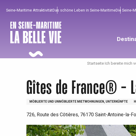
Aller
Seine-Maritime Attraktivität
Das schöne Leben in Seine-Maritime
Die Seine-
au
contenu
principal
Destin
Startseite Ich bereite mich v
Gîtes de France® - 
MÖBLIERTE UND UNMÖBLIERTE MIETWOHNUNGEN, UNTERKÜNFTE
H
726, Route des Côtières, 76170 Saint-Antoine-la-Fo
Um zu profitieren
Unumgänglich
Gut aus der Heimat !