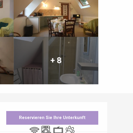
+ 8
Öffnungszeiten & Kontaktdaten
Reservieren Sie Ihre Unterkunft
Wi-Fi
Waschmaschine
Fernsehen
Tiere erlaubt