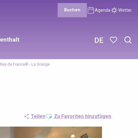
Buchen
Agenda
Wetter
enthalt
DE
Such
Voir les favor
îtes de France® - La Grange
Ajouter aux favoris
Teilen
Zu Favoriten hinzufügen