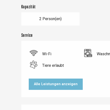
Kapazität
2 Person(en)
Service
Wi-Fi
Waschm
Tiere erlaubt
Le Tr
Eu
Alle Leistungen anzeigen
Criel-sur-Mer
Blangy-s