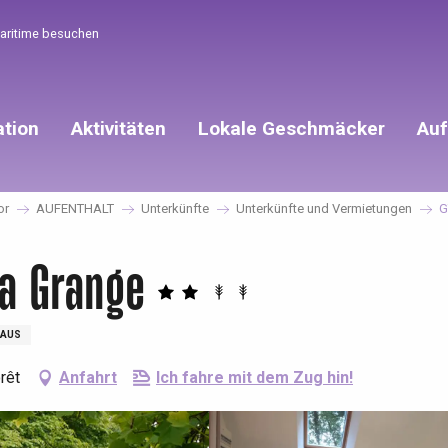
Maritime besuchen
ation
Aktivitäten
Lokale Geschmäcker
Auf
or
AUFENTHALT
Unterkünfte
Unterkünfte und Vermietungen
G
La Grange
AUS
rêt
Anfahrt
Ich fahre mit dem Zug hin!