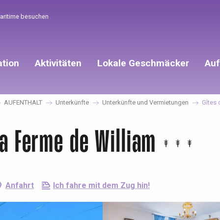
Maritime besuchen
ation
Aktivitäten
Lokale Geschmäcker
Auf
AUFENTHALT
Unterkünfte
Unterkünfte und Vermietungen
Gîtes 
a Ferme de William
Anfahrt
Ich fahre mit dem Zug hin!