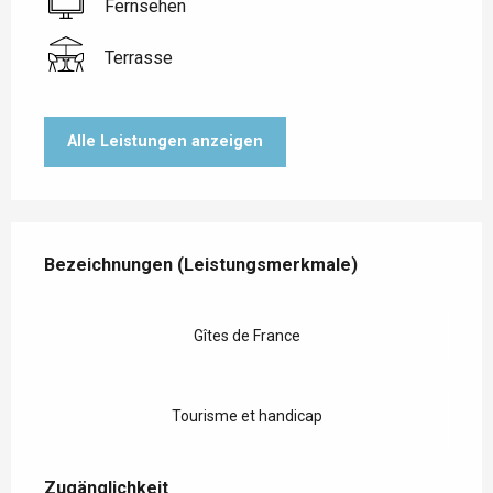
Fernsehen
Terrasse
Alle Leistungen anzeigen
Leistungensmöglichkeiten
Bezeichnungen (Leistungsmerkmale)
Bezeichnungen (Leistungsmerkmale)
Gîtes de France
Tourisme et handicap
Zugänglichkeit
Zugänglichkeit