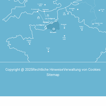
Londres
3h30
Bruxelles
Portsmouth
Newhaven
Bonn
3h
5h
Lille
2h30
Le Tréport
Dieppe
Luxembourg
Beauvais
4h
Le Havre
1h
Reims
2h45
Rouen
Paris
1h30
Rennes
2h30
Tours
3h
Copyright @ 2025
Rechtliche Hinweise
Verwaltung von Cookies
Sitemap