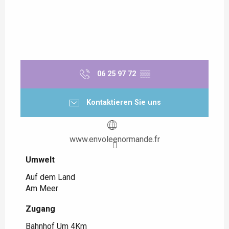
06 25 97 72
▒▒
Kontaktieren Sie uns
www.envoleenormande.fr
Umwelt
Umwelt
Auf dem Land
Am Meer
Zugang
Zugang
Bahnhof Um 4Km