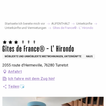
Aller
au
contenu
principal
Startseite Ich bereite mich vor
AUFENTHALT
Unterkünfte
Unterkünfte und Vermietungen
Gîtes de France® - L' Hirondo
Gîtes de France® - L' Hirondo
MÖBLIERTE UND UNMÖBLIERTE MIETWOHNUNGEN, UNTERKÜNFTE
HAUS
2055 route d'Hermeville, 76280 Turretot
Anfahrt
Ich fahre mit dem Zug hin!
Ajouter aux favoris
Teilen