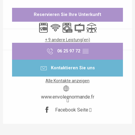
Öffnungszeiten & Kontaktdaten
Reservieren Sie Ihre Unterkunft
Geschirrspülmaschine
Wi-Fi
Waschmaschine
Fernsehen
Terrasse
+ 9 andere Leistung(en)
06 25 97 72
▒▒
Kontaktieren Sie uns
Alle Kontakte anzeigen
www.envoleenormande.fr
Facebook Seite