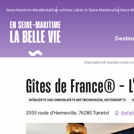
Aller
Seine-Maritime Attraktivität
Das schöne Leben in Seine-Maritime
Die Seine-
au
contenu
principal
Destin
Startseite Ich bereite mich vo
Gîtes de France® - L'
MÖBLIERTE UND UNMÖBLIERTE MIETWOHNUNGEN, UNTERKÜNFTE
H
2055 route d'Hermeville, 76280 Turretot
Anfah
Um zu profitieren
Unumgänglich
Gut aus der Heimat !