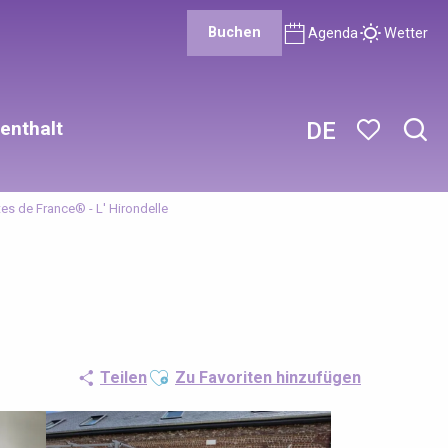
Buchen
Agenda
Wetter
enthalt
DE
Such
Voir les favor
tes de France® - L' Hirondelle
Ajouter aux favoris
Teilen
Zu Favoriten hinzufügen