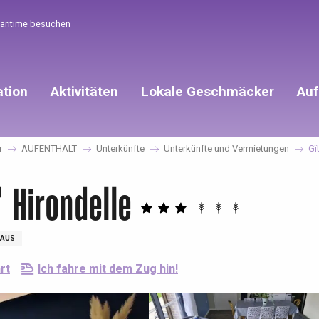
Maritime besuchen
ation
Aktivitäten
Lokale Geschmäcker
Auf
r
AUFENTHALT
Unterkünfte
Unterkünfte und Vermietungen
Gî
 Hirondelle
AUS
rt
Ich fahre mit dem Zug hin!