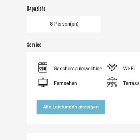
Kapazität
8 Person(en)
Service
Geschirrspülmaschine
Wi-Fi
Fernsehen
Terrass
Le Tr
Eu
Alle Leistungen anzeigen
Criel-sur-Mer
Blangy-s