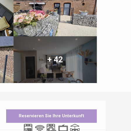
+ 42
Öffnungszeiten & Kontaktdaten
Reservieren Sie Ihre Unterkunft
Geschirrspülmaschine
Wi-Fi
Waschmaschine
Fernsehen
Terrasse