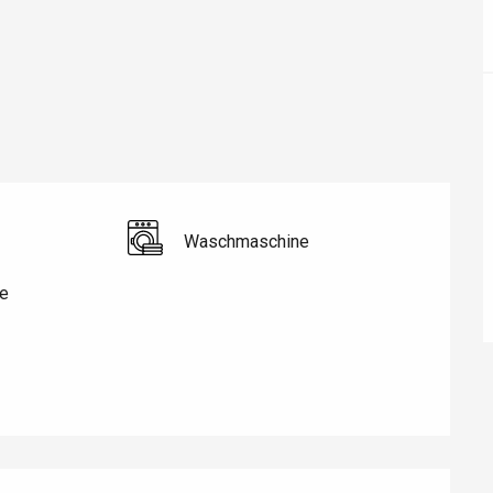
Waschmaschine
e
éport
Lille 2h30
ur-Bresle