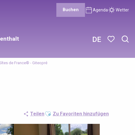
Buchen
Agenda
Wetter
enthalt
DE
Such
Voir les favor
Gîtes de France® - Giteopré
Ajouter aux favoris
Teilen
Zu Favoriten hinzufügen