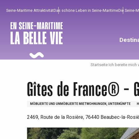
Aller
Seine-Maritime Attraktivität
Das schöne Leben in Seine-Maritime
Die Seine-
au
contenu
principal
Destin
Startseite Ich bereite mich 
Gîtes de France® - G
MÖBLIERTE UND UNMÖBLIERTE MIETWOHNUNGEN, UNTERKÜNFTE
H
2469, Route de la Rosière, 76440 Beaubec-la-Rosi
Um zu profitieren
Unumgänglich
Gut aus der Heimat !