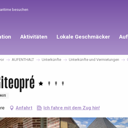
Maritime besuchen
ation
Aktivitäten
Lokale Geschmäcker
Auf
vor
AUFENTHALT
Unterkünfte
Unterkünfte und Vermietungen
iteopré
AUS
ère
Anfahrt
Ich fahre mit dem Zug hin!