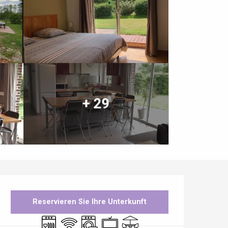
+ 29
Öffnungszeiten & Kontaktdaten
Reservieren Sie Ihre Unterkunft
Geschirrspülmaschine
Wi-Fi
Waschmaschine
Fernsehen
Terrasse