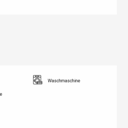
Eaux
Waschmaschine
e