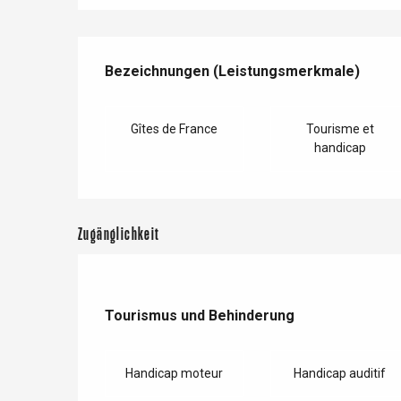
Leistungensmöglichkeiten
Paris 1h30
Bezeichnungen (Leistungsmerkmale)
Bezeichnungen (Leistungsmerkmale)
Gîtes de France
Tourisme et
handicap
Zugänglichkeit
Tourismus und Behinderung
Tourismus und Behinderung
Handicap moteur
Handicap auditif