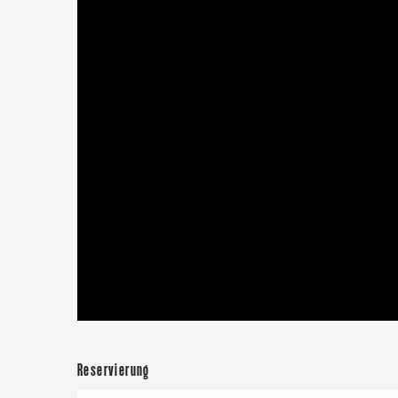
Le Tr
Eu
Criel-sur-Mer
Reservierung
Blangy-s