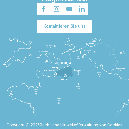
Kontaktieren Sie uns
Londres
3h30
Bruxelles
Portsmouth
Newhaven
Bonn
3h
5h
Lille
2h30
Le Tréport
Dieppe
Luxembourg
Beauvais
4h
Le Havre
1h
Reims
2h45
Rouen
Paris
1h30
Rennes
2h30
Tours
3h
Copyright @ 2025
Rechtliche Hinweise
Verwaltung von Cookies