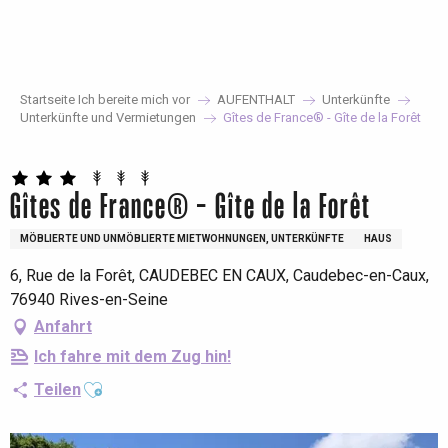
Aller
au
contenu
principal
Startseite Ich bereite mich vor
AUFENTHALT
Unterkünfte
Unterkünfte und Vermietungen
Gîtes de France® - Gîte de la Forêt
Gîtes de France® - Gîte de la Forêt
MÖBLIERTE UND UNMÖBLIERTE MIETWOHNUNGEN, UNTERKÜNFTE
HAUS
6, Rue de la Forêt, CAUDEBEC EN CAUX, Caudebec-en-Caux,
76940 Rives-en-Seine
Anfahrt
Ich fahre mit dem Zug hin!
Ajouter aux favoris
Teilen