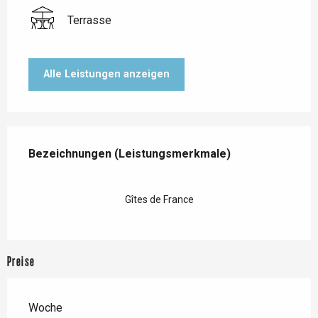
Terrasse
Alle Leistungen anzeigen
Leistungensmöglichkeiten
Bezeichnungen (Leistungsmerkmale)
Bezeichnungen (Leistungsmerkmale)
Gîtes de France
Preise
Woche