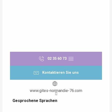
02 35 60 73
▒▒
Kontaktieren Sie uns
www.gites-normandie-76.com
Gesprochene Sprachen
Gesprochene Sprachen