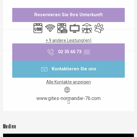
Öffnungszeiten & Kontaktdaten
Reservieren Sie Ihre Unterkunft
Geschirrspülmaschine
Wi-Fi
Waschmaschine
Fernsehen
Terrasse
Tiere erlaubt
+ 9 andere Leistung(en)
02 35 60 73
▒▒
Kontaktieren Sie uns
Alle Kontakte anzeigen
www.gites-normandie-76.com
Medien