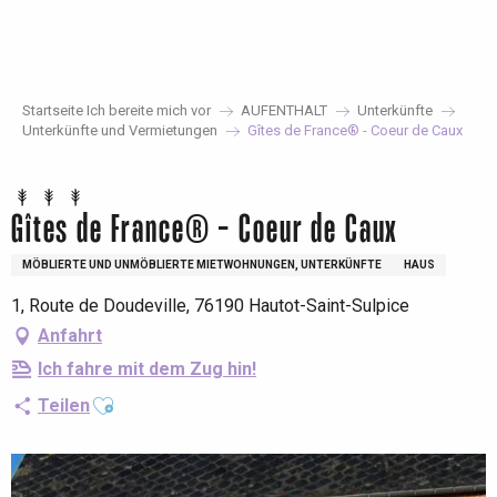
Aller
au
contenu
principal
Startseite Ich bereite mich vor
AUFENTHALT
Unterkünfte
Unterkünfte und Vermietungen
Gîtes de France® - Coeur de Caux
Gîtes de France® - Coeur de Caux
MÖBLIERTE UND UNMÖBLIERTE MIETWOHNUNGEN, UNTERKÜNFTE
HAUS
1, Route de Doudeville, 76190 Hautot-Saint-Sulpice
Anfahrt
Ich fahre mit dem Zug hin!
Ajouter aux favoris
Teilen