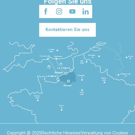
Folgen Sie uns
Kontaktieren Sie uns
Londres
3h30
Bruxelles
Portsmouth
Newhaven
Bonn
3h
5h
Lille
2h30
Le Tréport
Dieppe
Luxembourg
Beauvais
4h
Le Havre
1h
Reims
2h45
Rouen
Paris
1h30
Rennes
2h30
Tours
3h
Copyright @ 2025
Rechtliche Hinweise
Verwaltung von Cookies