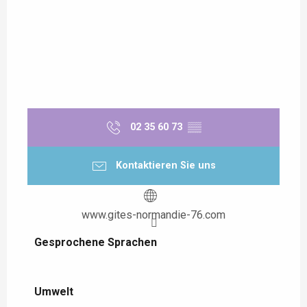
02 35 60 73
▒▒
Kontaktieren Sie uns
www.gites-normandie-76.com
Gesprochene Sprachen
Gesprochene Sprachen
Umwelt
Umwelt