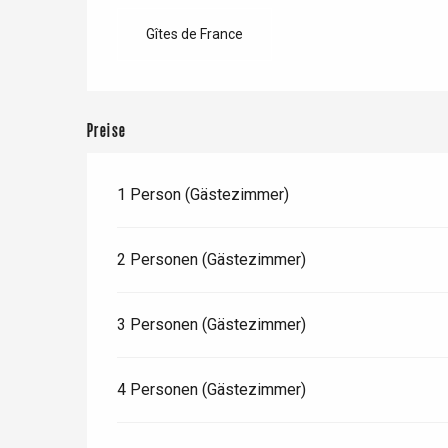
Val-de-Scie
Gîtes de France
etot
Forges-les-
Clères
Buchy
Preise
en-Seine
Duclair
1 Person (Gästezimmer)
Rouen
2 Personen (Gästezimmer)
Paris 1h30
3 Personen (Gästezimmer)
4 Personen (Gästezimmer)