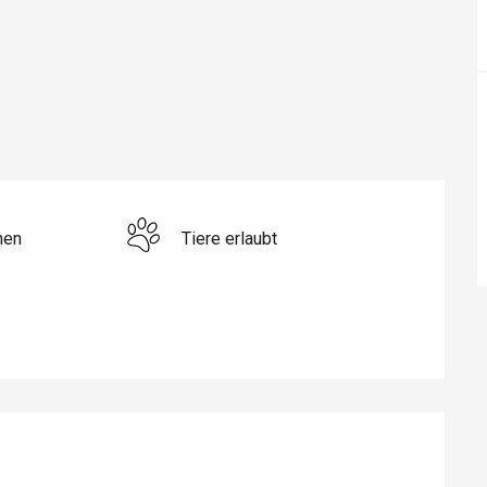
éport
Lille 2h30
hen
Tiere erlaubt
ur-Bresle