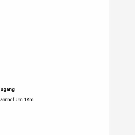
Zugang
Zugang
ahnhof Um 1Km