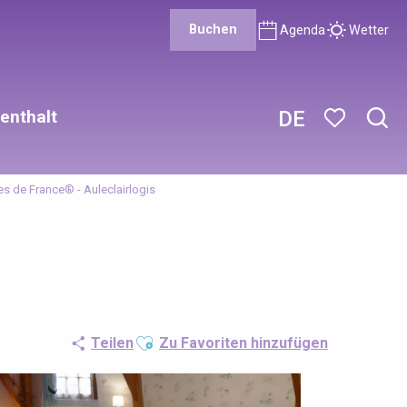
Buchen
Agenda
Wetter
enthalt
DE
Such
Voir les favor
es de France® - Auleclairlogis
Ajouter aux favoris
Teilen
Zu Favoriten hinzufügen