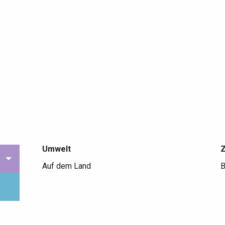
Umwelt
Umwelt
Auf dem Land
B