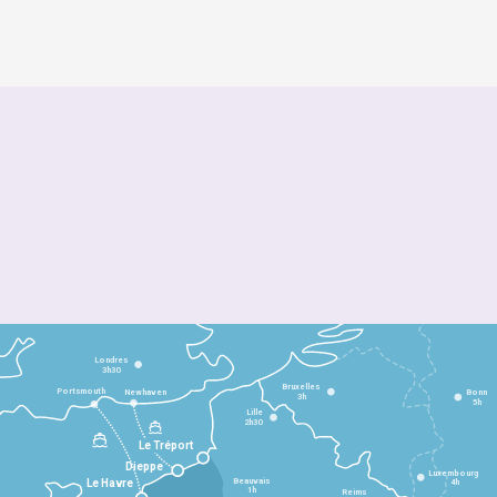
Londres
3h30
Bruxelles
Portsmouth
Newhaven
Bonn
3h
5h
Lille
2h30
Le Tréport
Dieppe
Luxembourg
Beauvais
4h
Le Havre
1h
Reims