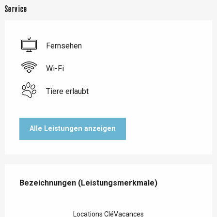
Service
Fernsehen
Wi-Fi
Tiere erlaubt
Alle Leistungen anzeigen
Leistungensmöglichkeiten
Bezeichnungen (Leistungsmerkmale)
Bezeichnungen (Leistungsmerkmale)
Locations CléVacances