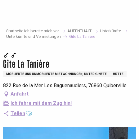
Aller
au
contenu
principal
Startseite Ich bereite mich vor
AUFENTHALT
Unterkünfte
Unterkünfte und Vermietungen
Gîte La Tanière
Gîte La Tanière
MÖBLIERTE UND UNMÖBLIERTE MIETWOHNUNGEN, UNTERKÜNFTE
HÜTTE
822 Rue de la Mer Les Baguenaudiers, 76860 Quiberville
Anfahrt
Ich fahre mit dem Zug hin!
Ajouter aux favoris
Teilen