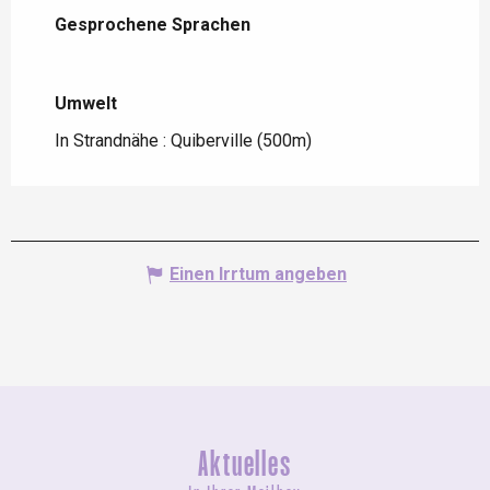
Gesprochene Sprachen
Gesprochene Sprachen
Umwelt
Umwelt
In Strandnähe :
Quiberville
(500m)
Einen Irrtum angeben
Aktuelles