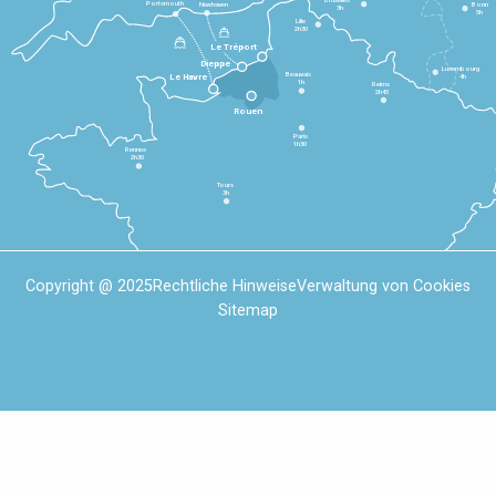
Portsmouth
Newhaven
Bonn
3h
5h
Lille
2h30
Le Tréport
Dieppe
Luxembourg
Beauvais
4h
Le Havre
1h
Reims
2h45
Rouen
Paris
1h30
Rennes
2h30
Tours
3h
Copyright @ 2025
Rechtliche Hinweise
Verwaltung von Cookies
Sitemap