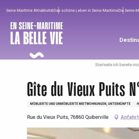
Aller
Seine-Maritime Attraktivität
Das schöne Leben in Seine-Maritime
Die Seine-
au
contenu
principal
Destin
Startseite Ich bereite mi
Gîte du Vieux Puits N
MÖBLIERTE UND UNMÖBLIERTE MIETWOHNUNGEN, UNTERKÜNFTE
H
Rue du Vieux Puits, 76860 Quiberville
Anfahrt
Um zu profitieren
Unumgänglich
Gut aus der Heimat !
Die gesamte Agenda
Trendige Orte
Aufenthalte am Meer