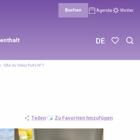
Buchen
Agenda
Wetter
enthalt
DE
Such
Voir les favor
Gîte du Vieux Puits N°1
Ajouter aux favoris
Teilen
Zu Favoriten hinzufügen