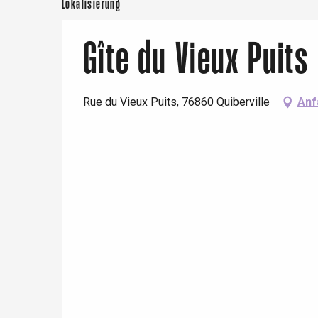
Lokalisierung
Gîte du Vieux Puits
Rue du Vieux Puits, 76860 Quiberville
Anf
 &
alt