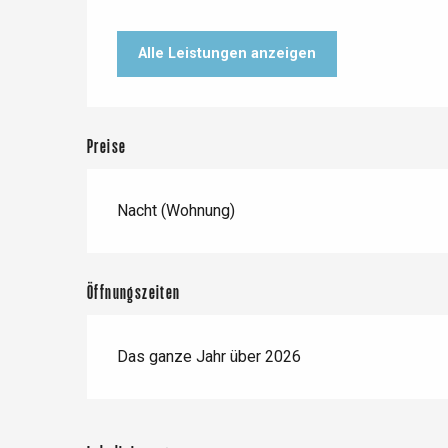
Forges-les-
Clères
Alle Leistungen anzeigen
Buchy
en-Seine
Duclair
Rouen
Preise
Nacht (Wohnung)
Paris 1h30
Öffnungszeiten
Das ganze Jahr über 2026