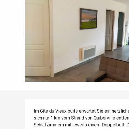
Frühling
Bester Brunch
Aufenthalte mit dem
Zug
Wenn es regnet
Restaurants mit
Aussicht
Fahrradaufenthalte
Mit den Kindern
Unter Freunden
Beschreibung
Im Gîte du Vieux puits erwartet Sie ein herzli
sich nur 1 km vom Strand von Quiberville entfe
Schlafzimmern mit jeweils einem Doppelbett. D