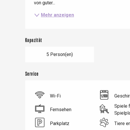
von guter...
Le Tr
Mehr anzeigen
Eu
Criel-sur-Mer
Kapazität
Blangy-s
Dieppe
5 Person(en)
Offranville
Service
t-Valery-en-Caux
er
Wi-Fi
Geschir
e
Neufchâtel-en-Bray
Spiele f
Doudeville
Fernsehen
Spielpl
Val-de-Scie
Parkplatz
Tiere er
etot