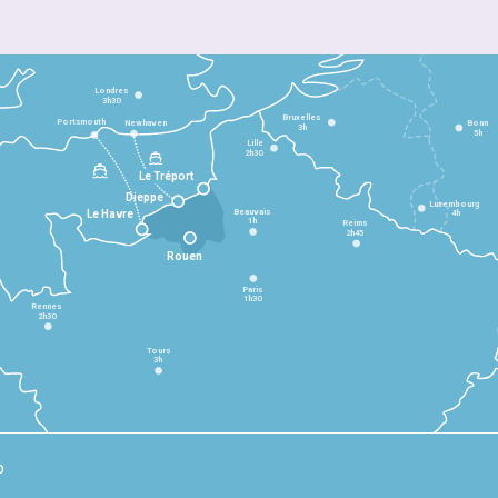
Londres
3h30
Bruxelles
Portsmouth
Newhaven
Bonn
3h
5h
Lille
2h30
Le Tréport
Dieppe
Luxembourg
Beauvais
4h
Le Havre
1h
Reims
2h45
Rouen
Paris
1h30
Rennes
2h30
Tours
3h
p