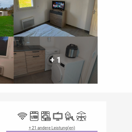
+ 1
Öffnungszeiten & Kontaktdaten
Wi-Fi
Geschirrspülmaschine
Waschmaschine
Fernsehen
Spiele für Kinder / Spielplatz
Terrasse
+ 21 andere Leistung(en)