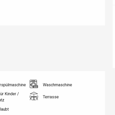
éport
Lille 2h30
ur-Bresle
rspülmaschine
Waschmaschine
ür Kinder /
Terrasse
atz
laubt